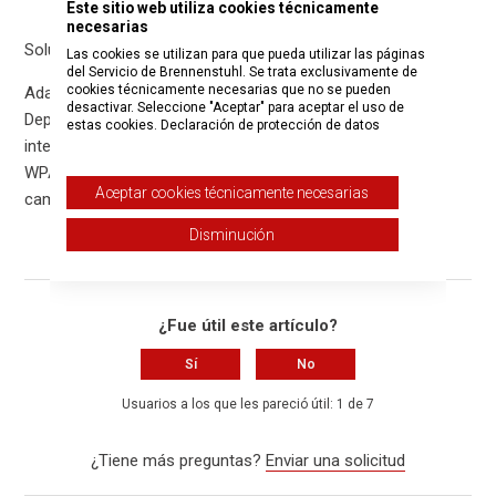
Este sitio web utiliza cookies técnicamente
necesarias
Solución 3:
Las cookies se utilizan para que pueda utilizar las páginas
del Servicio de Brennenstuhl. Se trata exclusivamente de
cookies técnicamente necesarias que no se pueden
Adaptar el cifrado WLAN
desactivar. Seleccione "Aceptar" para aceptar el uso de
Dependiendo del fabricante del router, pueden producirse
estas cookies.
Declaración de protección de datos
interrupciones de la red WLAN si se selecciona el cifrado
WPA2 (CCMP). En este caso, el cifrado WLAN debe
Aceptar cookies técnicamente necesarias
cambiarse a WPA+WPA2 o WPA2.
Disminución
¿Fue útil este artículo?
Sí
No
Usuarios a los que les pareció útil: 1 de 7
¿Tiene más preguntas?
Enviar una solicitud