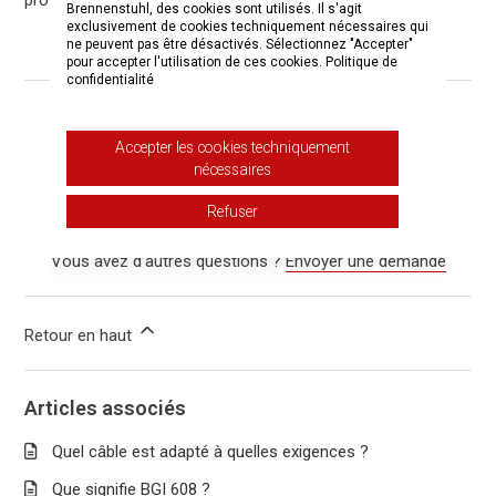
protection IP.
Brennenstuhl, des cookies sont utilisés. Il s'agit
exclusivement de cookies techniquement nécessaires qui
ne peuvent pas être désactivés. Sélectionnez "Accepter"
pour accepter l'utilisation de ces cookies.
Politique de
confidentialité
Cet article vous a-t-il été utile ?
Accepter les cookies techniquement
Oui
Non
nécessaires
Utilisateurs qui ont trouvé cela utile : 21 sur 36
Refuser
Vous avez d’autres questions ?
Envoyer une demande
Retour en haut
Articles associés
Quel câble est adapté à quelles exigences ?
Que signifie BGI 608 ?