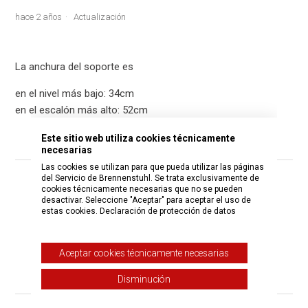
hace 2 años
Actualización
La anchura del soporte es
en el nivel más bajo: 34cm
en el escalón más alto: 52cm
Este sitio web utiliza cookies técnicamente
necesarias
Las cookies se utilizan para que pueda utilizar las páginas
del Servicio de Brennenstuhl. Se trata exclusivamente de
¿Fue útil este artículo?
cookies técnicamente necesarias que no se pueden
desactivar. Seleccione "Aceptar" para aceptar el uso de
estas cookies.
Declaración de protección de datos
Sí
No
Usuarios a los que les pareció útil: 0 de 2
Aceptar cookies técnicamente necesarias
¿Tiene más preguntas?
Enviar una solicitud
Disminución