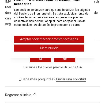
Este sitio web utiliza cookies técnicamente
IMPORTANTE: Asegúrese de no pulsar el botón de la toma de
necesarias
radio durante más de 3 segundos. Si lo pulsa durante
Las cookies se utilizan para que pueda utilizar las páginas
demasiado tiempo (aprox. 6 segundos), activará el modo de
del Servicio de Brennenstuhl. Se trata exclusivamente de
cookies técnicamente necesarias que no se pueden
cancelación. Suelte el botón transcurridos exactamente 3
desactivar. Seleccione "Aceptar" para aceptar el uso de
segundos.
estas cookies.
Declaración de protección de datos
Aceptar cookies técnicamente necesarias
Disminución
¿Fue útil este artículo?
Sí
No
Usuarios a los que les pareció útil: 46 de 156
¿Tiene más preguntas?
Enviar una solicitud
Regresar al inicio