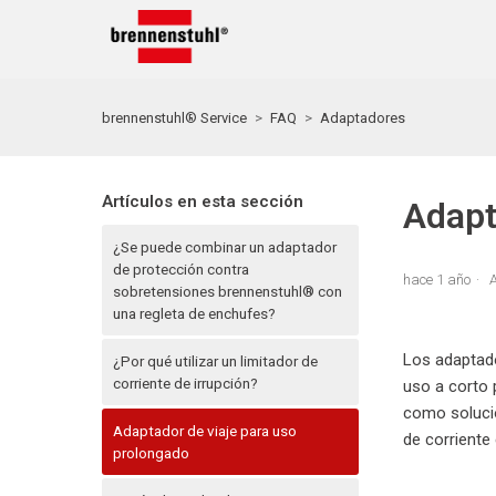
brennenstuhl® Service
FAQ
Adaptadores
Artículos en esta sección
Adapt
¿Se puede combinar un adaptador
de protección contra
hace 1 año
A
sobretensiones brennenstuhl® con
una regleta de enchufes?
Los adaptado
¿Por qué utilizar un limitador de
corriente de irrupción?
uso a corto 
como soluci
Adaptador de viaje para uso
de corriente
prolongado