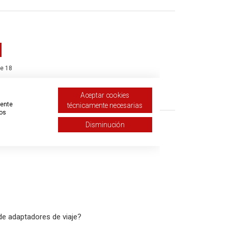
de 18
olicitud
Aceptar cookies
mente
técnicamente necesarias
tos
Disminución
de adaptadores de viaje?