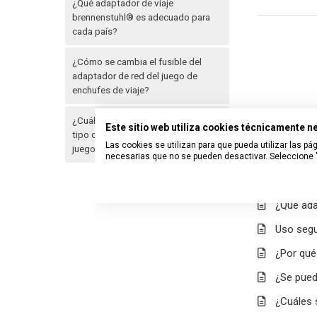
¿Qué adaptador de viaje
brennenstuhl® es adecuado para
cada país?
¿Cómo se cambia el fusible del
adaptador de red del juego de
enchufes de viaje?
¿Cuáles son las designaciones de
Este sitio web utiliza cookies técnicamente 
tipo de los adaptadores de viaje del
Las cookies se utilizan para que pueda utilizar las 
juego de adaptadores de viaje?
necesarias que no se pueden desactivar. Seleccione "
Artículos
¿Qué ada
Uso segu
¿Por qué 
¿Se pued
¿Cuáles 