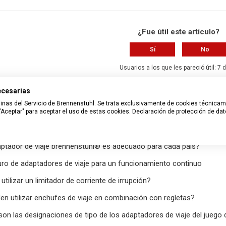
¿Fue útil este artículo?
Sí
No
Usuarios a los que les pareció útil: 7 
necesarias
¿Tiene más preguntas?
Enviar una s
páginas del Servicio de Brennenstuhl. Se trata exclusivamente de cookies técnica
Aceptar" para aceptar el uso de estas cookies.
Declaración de protección de da
 relacionados
ptador de viaje brennenstuhl® es adecuado para cada país?
ro de adaptadores de viaje para un funcionamiento continuo
utilizar un limitador de corriente de irrupción?
en utilizar enchufes de viaje en combinación con regletas?
son las designaciones de tipo de los adaptadores de viaje del juego 