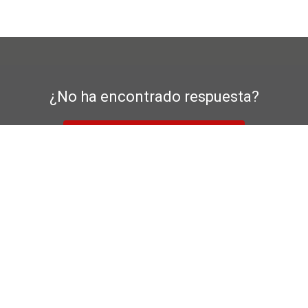
¿No ha encontrado respuesta?
al formulario de contacto
n de protección de datos
Garantía del fabricante