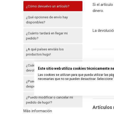
Si el artícu
¿Cómo devuelvo un artículo?
dinero.
¿Qué opciones de envío hay
disponibles?
La devolució
¿Cuánto tardará en llegar mi
pedido?
¿A qué países enviáis los
productos hugo!
¿Cuánto cuestan el envío y la
Este sitio web utiliza cookies técnicamente 
devolución?
Las cookies se utilizan para que pueda utilizar las 
necesarias que no se pueden desactivar. Seleccione "
¿Puedo cambiar la dirección
después de realizar el pedido?
¿Puedo modificar o cancelar mi
pedido de hugo!?
Artículos
Más información