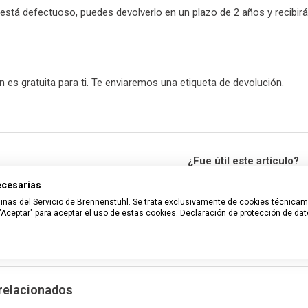
lo está defectuoso, puedes devolverlo en un plazo de 2 años y recibi
n es gratuita para ti. Te enviaremos una etiqueta de devolución.
¿Fue útil este artículo?
necesarias
Sí
No
páginas del Servicio de Brennenstuhl. Se trata exclusivamente de cookies técnica
Usuarios a los que les pareció útil: 2 
Aceptar" para aceptar el uso de estas cookies.
Declaración de protección de da
¿Tiene más preguntas?
Enviar una s
 relacionados