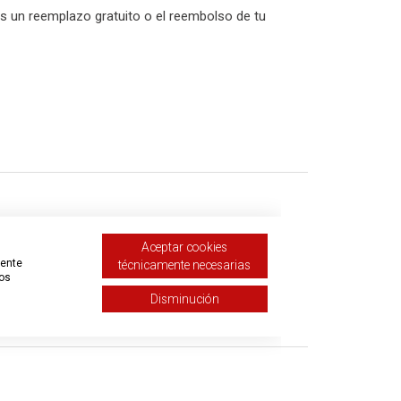
rás un reemplazo gratuito o el reembolso de tu
Aceptar cookies
mente
técnicamente necesarias
de 5
tos
Disminución
olicitud