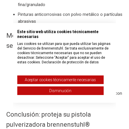
fina/granulado
Pinturas anticorrosivas con polvo metálico o partículas
abrasivas
Este sitio web utiliza cookies técnicamente
Mejores prácticas para un uso fiable y
necesarias
Las cookies se utilizan para que pueda utilizar las páginas
seguro
del Servicio de Brennenstuhl. Se trata exclusivamente de
cookies técnicamente necesarias que no se pueden
desactivar. Seleccione "Aceptar" para aceptar el uso de
Consulte el manual de su producto y siga las
estas cookies.
Declaración de protección de datos
recomendaciones de brennenstuhl®.
Filtra siempre la pintura o la laca antes de llenar la
Aceptar cookies técnicamente necesarias
pistola pulverizadora.
Disminución
Después de cada uso, limpie el dispositivo a fondo con
los productos de limpieza correspondientes.
Conclusión: proteja su pistola
pulverizadora brennenstuhl®