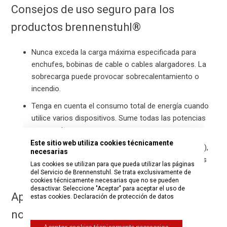
Consejos de uso seguro para los
productos brennenstuhl®
Nunca exceda la carga máxima especificada para
enchufes, bobinas de cable o cables alargadores. La
sobrecarga puede provocar sobrecalentamiento o
incendio.
Tenga en cuenta el consumo total de energía cuando
utilice varios dispositivos. Sume todas las potencias
conectadas.
Este sitio web utiliza cookies técnicamente
Para cargas elevadas (por ejemplo, equipos de obra),
necesarias
utilice productos con un grosor de cable y potencias
Las cookies se utilizan para que pueda utilizar las páginas
nominales adecuadas.
del Servicio de Brennenstuhl. Se trata exclusivamente de
cookies técnicamente necesarias que no se pueden
desactivar. Seleccione "Aceptar" para aceptar el uso de
Aplicaciones de las potencias
estas cookies.
Declaración de protección de datos
nominales: ejemplos típicos