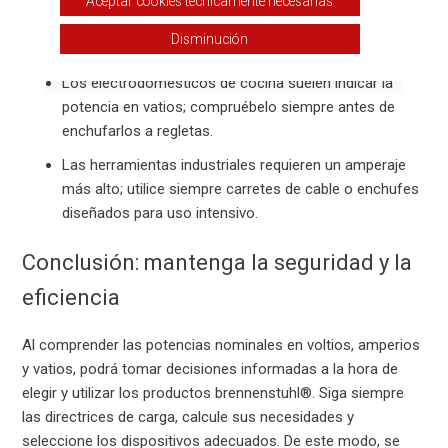
Aceptar cookies técnicamente necesarias
Un calentador de 2000 vatios a 230 V consume
Disminución
aproximadamente 8,7 A (2000 ÷ 230).
Los electrodomésticos de cocina suelen indicar la
potencia en vatios; compruébelo siempre antes de
enchufarlos a regletas.
Las herramientas industriales requieren un amperaje
más alto; utilice siempre carretes de cable o enchufes
diseñados para uso intensivo.
Conclusión: mantenga la seguridad y la
eficiencia
Al comprender las potencias nominales en voltios, amperios
y vatios, podrá tomar decisiones informadas a la hora de
elegir y utilizar los productos brennenstuhl®. Siga siempre
las directrices de carga, calcule sus necesidades y
seleccione los dispositivos adecuados. De este modo, se