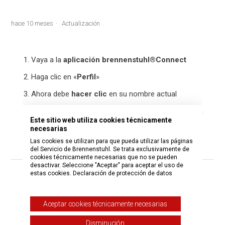
hace 10 meses
Actualización
Vaya a la
aplicación brennenstuhl®Connect
Haga clic en «
Perfil
»
Ahora debe
hacer clic
en su nombre actual
Ahora solo tiene que hacer clic en «
Apodo
» y podrá
Este sitio web utiliza cookies técnicamente
cambiar su nombre
necesarias
Las cookies se utilizan para que pueda utilizar las páginas
del Servicio de Brennenstuhl. Se trata exclusivamente de
cookies técnicamente necesarias que no se pueden
desactivar. Seleccione "Aceptar" para aceptar el uso de
estas cookies.
Declaración de protección de datos
¿Fue útil este artículo?
Sí
No
Aceptar cookies técnicamente necesarias
Usuarios a los que les pareció útil: 3 de 6
Disminución