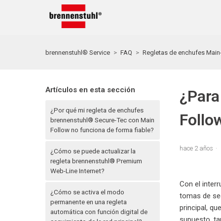
brennenstuhl® Service
FAQ
Regletas de enchufes Main
Artículos en esta sección
¿Para
¿Por qué mi regleta de enchufes
Follo
brennenstuhl® Secure-Tec con Main
Follow no funciona de forma fiable?
hace 2 años
¿Cómo se puede actualizar la
regleta brennenstuhl® Premium
Web-Line Internet?
Con el inter
¿Cómo se activa el modo
tomas de seg
permanente en una regleta
principal, q
automática con función digital de
supuesto, ta