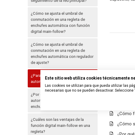
seguimiento de la red principal?
¿Cómo se ajusta el umbral de
conmutación en una regleta de
enchufes automática con función
digital main-follow?
¿Cómo se ajusta el umbral de
conmutación en una regleta de
enchufes automática con regulador
de ajuste?
¿Para qué puedo utilizar una regleta
Este sitio web utiliza cookies técnicamente 
automática Main-Follow?
Las cookies se utilizan para que pueda utilizar las 
necesarias que no se pueden desactivar. Seleccione "
¿Por qué mi regleta de enchufes
automática ya no desconecta los
Artículos
enchufes Follow?
¿Cómo fu
¿Cuáles son las ventajas de la
¿Cómo se
función digital main-follow en una
regleta?
¿Por qué