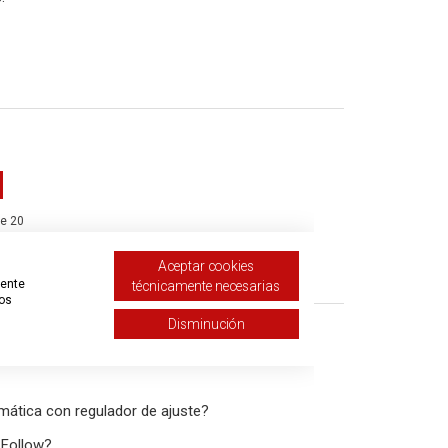
de 20
Aceptar cookies
olicitud
mente
técnicamente necesarias
tos
Disminución
mática con regulador de ajuste?
 Follow?