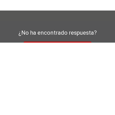
¿No ha encontrado respuesta?
al formulario de contacto
n de protección de datos
Garantía del fabricante