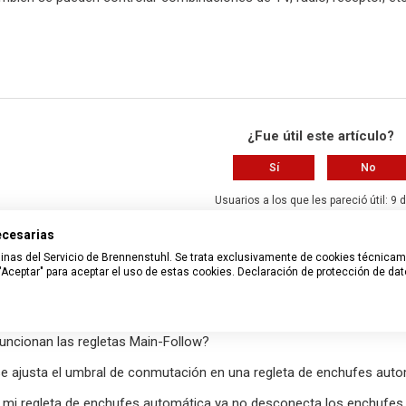
¿Fue útil este artículo?
Sí
No
Usuarios a los que les pareció útil: 9 
necesarias
¿Tiene más preguntas?
Enviar una s
páginas del Servicio de Brennenstuhl. Se trata exclusivamente de cookies técnica
Aceptar" para aceptar el uso de estas cookies.
Declaración de protección de da
 relacionados
ncionan las regletas Main-Follow?
 ajusta el umbral de conmutación en una regleta de enchufes auto
 mi regleta de enchufes automática ya no desconecta los enchufes