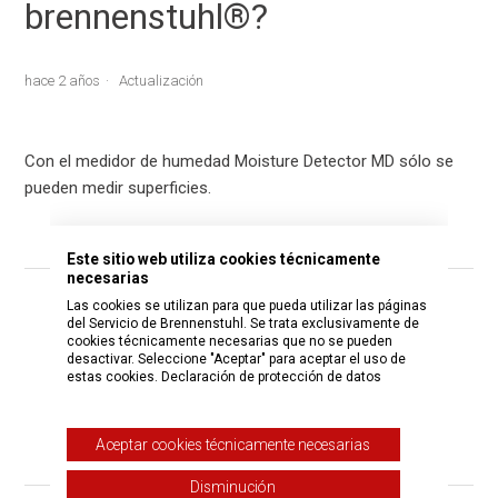
brennenstuhl®?
hace 2 años
Actualización
Con el medidor de humedad Moisture Detector MD sólo se
pueden medir superficies.
Este sitio web utiliza cookies técnicamente
necesarias
Las cookies se utilizan para que pueda utilizar las páginas
¿Fue útil este artículo?
del Servicio de Brennenstuhl. Se trata exclusivamente de
cookies técnicamente necesarias que no se pueden
Sí
No
desactivar. Seleccione "Aceptar" para aceptar el uso de
estas cookies.
Declaración de protección de datos
Usuarios a los que les pareció útil: 9 de 24
Aceptar cookies técnicamente necesarias
¿Tiene más preguntas?
Enviar una solicitud
Disminución