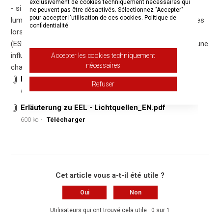
exclusivement de cookies techniquement nécessaires qui
- si la conception du luminaire est telle que les sources
ne peuvent pas être désactivés. Sélectionnez "Accepter"
pour accepter l'utilisation de ces cookies.
Politique de
lumineuses peuvent être contaminées et/ou endommagées
confidentialité
lors de leur remplacement (ESD).
(ESD) et si le mode de fixation des sources lumineuses a une
influence sur les propriétés thermiques (dissipation de la
Accepter les cookies techniquement
nécessaires
chaleur).
Erläuterung zu EEL - Lichtquellen.pdf
Refuser
600 ko
Télécharger
Erläuterung zu EEL - Lichtquellen_EN.pdf
600 ko
Télécharger
Cet article vous a-t-il été utile ?
Oui
Non
Utilisateurs qui ont trouvé cela utile : 0 sur 1