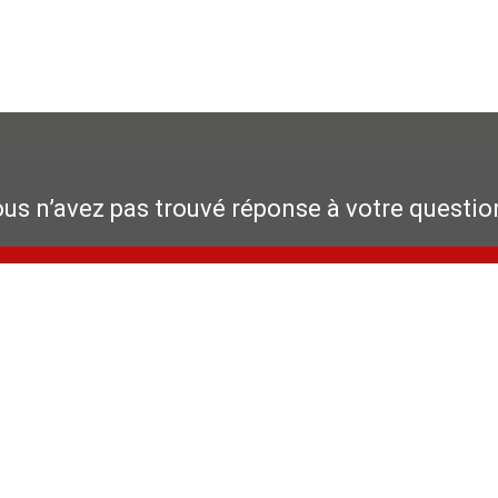
us n’avez pas trouvé réponse à votre questio
Veuillez remplir le formulaire de contact ci-dessous
que de confidentialité
Garantie fabricant
Mentions