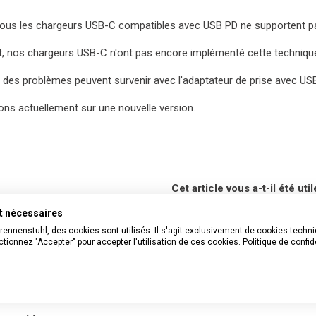
ous les chargeurs USB-C compatibles avec USB PD ne supportent pa
t, nos chargeurs USB-C n'ont pas encore implémenté cette techniq
 des problèmes peuvent survenir avec l'adaptateur de prise avec USB
lons actuellement sur une nouvelle version.
Cet article vous a-t-il été util
nt nécessaires
Oui
Non
Brennenstuhl, des cookies sont utilisés. Il s'agit exclusivement de cookies tech
Utilisateurs qui ont trouvé cela utile : 5
tionnez "Accepter" pour accepter l'utilisation de ces cookies.
Politique de confid
Vous avez d’autres questions ?
Envoyer