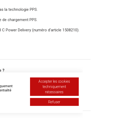
s la technologie PPS.
ue de chargement PPS.
 C Power Delivery (numéro d'article 1508210).
e ?
Accepter les cookies
niquement
techniquement
 sur 10
entialité
nécessaires
Refuser
 une demande