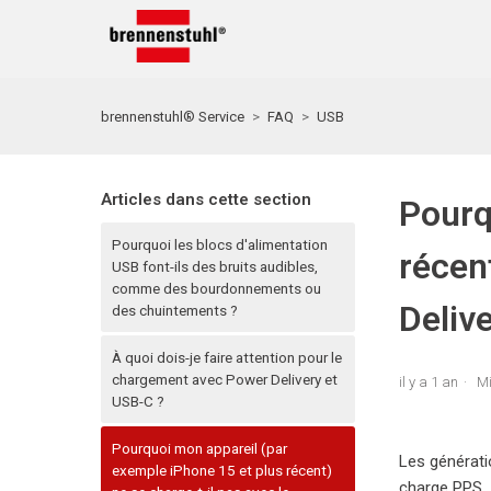
brennenstuhl® Service
FAQ
USB
Articles dans cette section
Pourq
Pourquoi les blocs d'alimentation
récen
USB font-ils des bruits audibles,
comme des bourdonnements ou
Deliv
des chuintements ?
À quoi dois-je faire attention pour le
chargement avec Power Delivery et
il y a 1 an
Mi
USB-C ?
Pourquoi mon appareil (par
Les générati
exemple iPhone 15 et plus récent)
charge PPS.