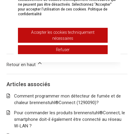
ne peuvent pas être désactivés. Sélectionnez "Accepter"
Cet article vous a-t-il été utile ?
pour accepter l'utilisation de ces cookies.
Politique de
confidentialité
Oui
Non
Utilisateurs qui ont trouvé cela utile : 1 sur 4
Accepter les cookies techniquement
nécessaires
Vous avez d’autres questions ?
Envoyer une demande
Refuser
Retour en haut
Articles associés
Comment programmer mon détecteur de fumée et de
chaleur brennenstuhl®Connect (1290090)?
Pour commander les produits brennenstuhl®Connect, le
smartphone doit-il également être connecté au réseau
W-LAN ?