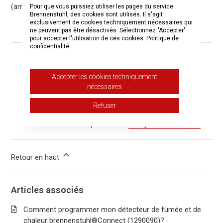
(amplificateur Wi-Fi) qui amplifie le signal Internet.
Pour que vous puissiez utiliser les pages du service
Brennenstuhl, des cookies sont utilisés. Il s'agit
exclusivement de cookies techniquement nécessaires qui
ne peuvent pas être désactivés. Sélectionnez "Accepter"
pour accepter l'utilisation de ces cookies.
Politique de
confidentialité
Cet article vous a-t-il été utile ?
Accepter les cookies techniquement
Oui
Non
nécessaires
Utilisateurs qui ont trouvé cela utile : 2 sur 2
Refuser
Vous avez d’autres questions ?
Envoyer une demande
Retour en haut
Articles associés
Comment programmer mon détecteur de fumée et de
chaleur brennenstuhl®Connect (1290090)?