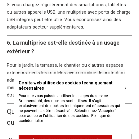
Si vous chargez régulièrement des smartphones, tablettes
ou autres appareils USB, une multiprise avec ports de charge
USB intégrés peut être utile. Vous économisez ainsi des
adaptateurs secteur supplémentaires.
6. La multiprise est-elle destinée à un usage
extérieur ?
Pour le jardin, la terrasse, le chantier ou d’autres espaces
extérieurs, seuls les modèles avec un indice de protection
adapté (par ex. IP44) doivent être utilisés. Ils offrent une
Ce site web utilise des cookies techniquement
meilleure protection contre les éclaboussures et les corps
nécessaires
étrangers.
Pour que vous puissiez utiliser les pages du service
Brennenstuhl, des cookies sont utilisés. Il s'agit
exclusivement de cookies techniquement nécessaires qui
Quelle série brennenstuhl® convient à
ne peuvent pas être désactivés. Sélectionnez "Accepter"
pour accepter l'utilisation de ces cookies.
Politique de
confidentialité
quel domaine d’utilisation ?