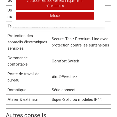
Domaine d’utilisation
Série recommandée
Accepter les cookies techniquement
nécessaires
Usage quotidien à la
Eco-Line
Refuser
maison
Télétravail & multimédia
Premium-Line
Protection des
Secure-Tec / Premium-Line avec
appareils électroniques
protection contre les surtensions
sensibles
Commande
Comfort Switch
confortable
Poste de travail de
Alu-Office-Line
bureau
Domotique
Série connect
Atelier & extérieur
Super-Solid ou modèles IP44
Autres conseils