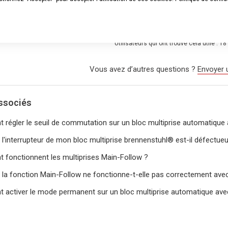
Cet article vous a-t-il été util
Oui
Non
Utilisateurs qui ont trouvé cela utile : 18
Vous avez d’autres questions ?
Envoyer
associés
régler le seuil de commutation sur un bloc multiprise automatique 
 l'interrupteur de mon bloc multiprise brennenstuhl® est-il défectue
fonctionnent les multiprises Main-Follow ?
 la fonction Main-Follow ne fonctionne-t-elle pas correctement avec
activer le mode permanent sur un bloc multiprise automatique ave