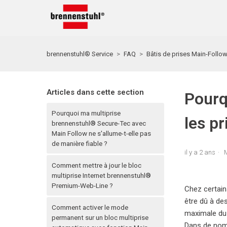
brennenstuhl® Service
FAQ
Bâtis de prises Main-Follo
Articles dans cette section
Pourq
Pourquoi ma multiprise
les pr
brennenstuhl® Secure-Tec avec
Main Follow ne s'allume-t-elle pas
de manière fiable ?
il y a 2 ans
M
Comment mettre à jour le bloc
multiprise Internet brennenstuhl®
Premium-Web-Line ?
Chez certains
être dû à de
Comment activer le mode
maximale du 
permanent sur un bloc multiprise
Dans de nomb