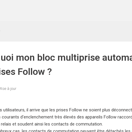
w
uoi mon bloc multiprise automa
ises Follow ?
ise à jour
 utilisateurs, il arrive que les prises Follow ne soient plus déconnect
s courants d'enclenchement très élevés des appareils Follow raccor
relais et soudent ainsi les contacts de commutation.
reux cas, les contacts de commutation peuvent être détachés les 