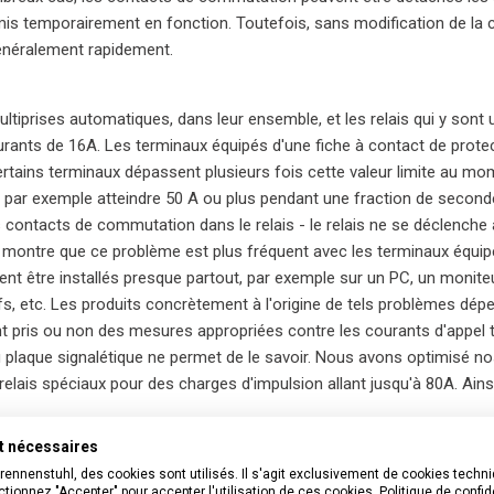
emis temporairement en fonction. Toutefois, sans modification de la c
énéralement rapidement.
ltiprises automatiques, dans leur ensemble, et les relais qui y sont
rants de 16A. Les terminaux équipés d'une fiche à contact de prot
ertains terminaux dépassent plusieurs fois cette valeur limite au 
 par exemple atteindre 50 A ou plus pendant une fraction de secon
contacts de commutation dans le relais - le relais ne se déclenche a
 montre que ce problème est plus fréquent avec les terminaux équipé
ent être installés presque partout, par exemple sur un PC, un monite
ifs, etc. Les produits concrètement à l'origine de tels problèmes dép
t pris ou non des mesures appropriées contre les courants d'appel 
 plaque signalétique ne permet de le savoir. Nous avons optimisé n
s relais spéciaux pour des charges d'impulsion allant jusqu'à 80A. A
nt nécessaires
Brennenstuhl, des cookies sont utilisés. Il s'agit exclusivement de cookies tech
tionnez "Accepter" pour accepter l'utilisation de ces cookies.
Politique de confid