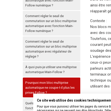
automatique avec fonction Main-
ainsi être r
Follow numérique ?
réapparaît g
Comment régler le seuil de
Contexte :
commutation sur un bloc multiprise
automatique avec fonction Main-
Nos blocs mu
Follow numérique ?
avec des cou
Toutefois, c
Comment régler le seuil de
courant peut
commutation sur un bloc multiprise
soudage des 
automatique avec régulateur de
réglage ?
L'expérience
ceux-ci peuv
À quoi puis-je utiliser une multiprise
parleurs act
automatique Main-Follow ?
terminaux on
technique ou
Pourquoi mon bloc multiprise
utilisant de
automatique ne coupe-t-il plus les
prises Follow ?
Ce site web utilise des cookies techniqueme
Quels sont les avantages de la
Pour que vous puissiez utiliser les pages du service 
fonction Main-Follow numérique sur
nécessaires qui ne peuvent pas être désactivés. Sélec