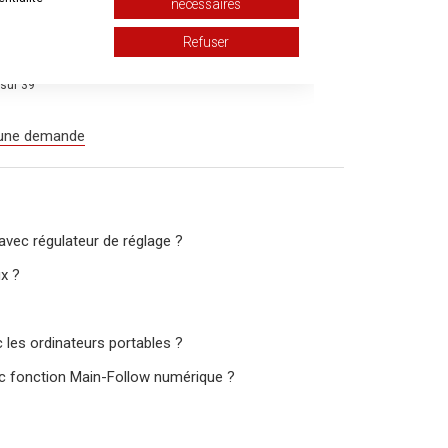
nécessaires
e ?
Refuser
 sur 39
 une demande
avec régulateur de réglage ?
ux ?
 les ordinateurs portables ?
c fonction Main-Follow numérique ?