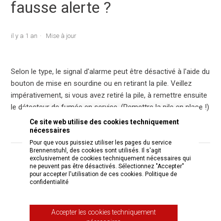
fausse alerte ?
il y a 1 an
Mise à jour
Selon le type, le signal d'alarme peut être désactivé à l'aide du
bouton de mise en sourdine ou en retirant la pile. Veillez
impérativement, si vous avez retiré la pile, à remettre ensuite
le détecteur de fumée en service. (Remettre la pile en place !)
Ce site web utilise des cookies techniquement
nécessaires
Pour que vous puissiez utiliser les pages du service
Brennenstuhl, des cookies sont utilisés. Il s'agit
exclusivement de cookies techniquement nécessaires qui
Cet article vous a-t-il été utile ?
ne peuvent pas être désactivés. Sélectionnez "Accepter"
pour accepter l'utilisation de ces cookies.
Politique de
Oui
Non
confidentialité
Utilisateurs qui ont trouvé cela utile : 36 sur 100
Accepter les cookies techniquement