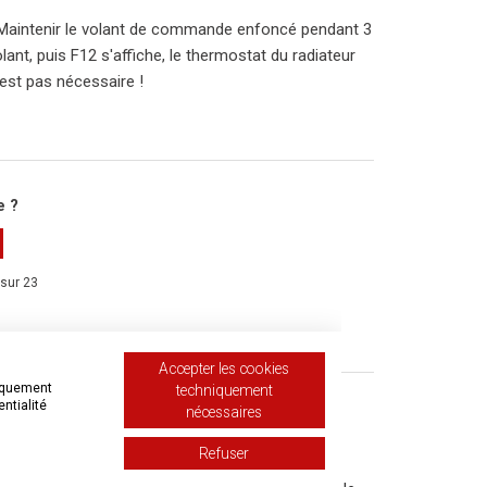
an. Maintenir le volant de commande enfoncé pendant 3
ant, puis F12 s'affiche, le thermostat du radiateur
'est pas nécessaire !
e ?
 sur 23
 une demande
Accepter les cookies
niquement
techniquement
entialité
nécessaires
re PM 231 E de Primera-Line ?
Refuser