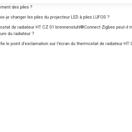
-je faire si le détecteur de fumée et de chaleur WRHM01 WiFi de bre
ment des piles ?
is-je changer les piles du projecteur LED à piles LUFOS ?
ostat de radiateur HT CZ 01 brennenstuhl®Connect Zigbee peut-il m
ure du radiateur ?
ifie le point d'exclamation sur l'écran du thermostat de radiateur 