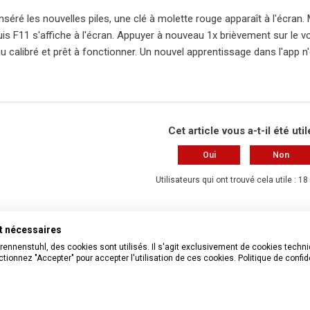
inséré les nouvelles piles, une clé à molette rouge apparaît à l'écr
s F11 s'affiche à l'écran. Appuyer à nouveau 1x brièvement sur le vol
u calibré et prêt à fonctionner. Un nouvel apprentissage dans l'app n
Cet article vous a-t-il été util
Oui
Non
Utilisateurs qui ont trouvé cela utile : 18
Vous avez d’autres questions ?
Envoyer
nt nécessaires
Brennenstuhl, des cookies sont utilisés. Il s'agit exclusivement de cookies tech
tionnez "Accepter" pour accepter l'utilisation de ces cookies.
Politique de confid
associés
ouvrir le compartiment à piles du compteur d'énergie / ampèremèt