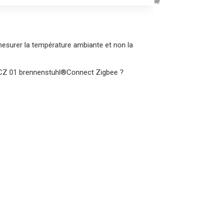
nnenstuhl®Connect affiche l'ancien statut après le
esurer la température ambiante et non la
HT CZ 01 brennenstuhl®Connect Zigbee ?