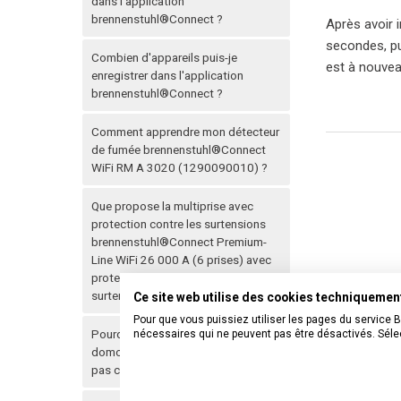
dans l'application
brennenstuhl®Connect ?
Après avoir 
secondes, pui
Combien d'appareils puis-je
est à nouvea
enregistrer dans l'application
brennenstuhl®Connect ?
Comment apprendre mon détecteur
de fumée brennenstuhl®Connect
WiFi RM A 3020 (1290090010) ?
Que propose la multiprise avec
protection contre les surtensions
brennenstuhl®Connect Premium-
Line WiFi 26 000 A (6 prises) avec
protection intelligente contre les
surtensions ?
Ce site web utilise des cookies techniqueme
Pour que vous puissiez utiliser les pages du service 
Pourquoi mes appareils
nécessaires qui ne peuvent pas être désactivés. Sélec
Articles 
domotiques extérieurs ne sont-ils
pas connectés à Internet la nuit ?
Comment 