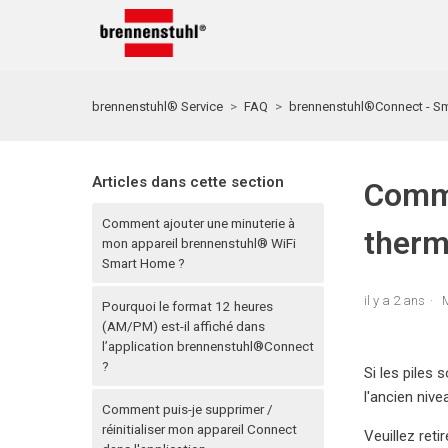
brennenstuhl® Service
FAQ
brennenstuhl®Connect - Sm
Articles dans cette section
Comme
Comment ajouter une minuterie à
therm
mon appareil brennenstuhl® WiFi
Smart Home ?
il y a 2 ans
M
Pourquoi le format 12 heures
(AM/PM) est-il affiché dans
l’application brennenstuhl®Connect
?
Si les piles
l'ancien nive
Comment puis-je supprimer /
réinitialiser mon appareil Connect
Veuillez reti