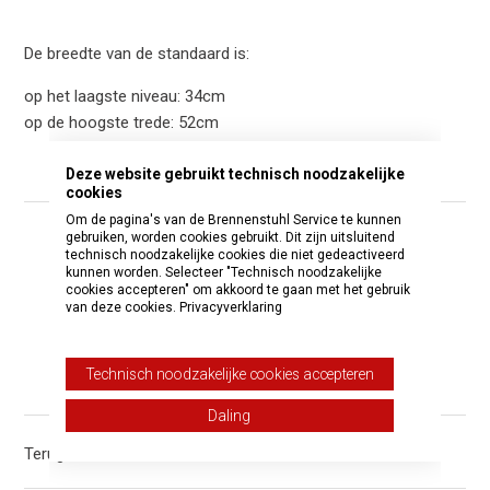
De breedte van de standaard is:
op het laagste niveau: 34cm
op de hoogste trede: 52cm
Deze website gebruikt technisch noodzakelijke
cookies
Om de pagina's van de Brennenstuhl Service te kunnen
gebruiken, worden cookies gebruikt. Dit zijn uitsluitend
Was dit artikel nuttig?
technisch noodzakelijke cookies die niet gedeactiveerd
kunnen worden. Selecteer "Technisch noodzakelijke
Ja
Nee
cookies accepteren" om akkoord te gaan met het gebruik
van deze cookies.
Privacyverklaring
Aantal gebruikers dat dit nuttig vond: 0 van 2
Technisch noodzakelijke cookies accepteren
Hebt u meer vragen?
Een aanvraag indienen
Daling
Terug naar boven