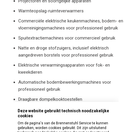
Projectoren en soortgelijke apparaten
Warmteopslag-ruimteverwarmers
Commerciële elektrische keukenmachines, bodem- en
vloerreinigingsmachines voor professioneel gebruik
Spuitextractiemachines voor commercieel gebruik
Natte en droge stofzuigers, inclusief elektrisch
aangedreven borstels voor professioneel gebruik
Elektrische verwarmingsapparaten voor fok- en
kweekdieren
Automatische bodembewerkingsmachines voor
professioneel gebruik
Draagbare dompelkooktoestellen
Elektrische afrasteringsapparaten
Deze website gebruikt technisch noodzakelijke
cookies
Elektrisch aangedreven buitenbarbecueapparaten
Om de pagina's van de Brennenstuhl Service te kunnen
gebruiken, worden cookies gebruikt. Dit zijn uitsluitend
Hogedrukreinigers en stoomreinigers