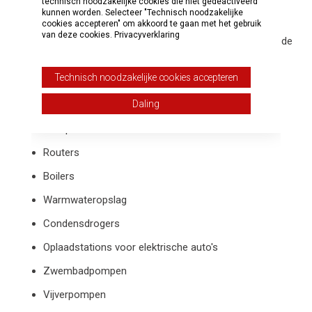
technisch noodzakelijke cookies die niet gedeactiveerd
kunnen worden. Selecteer "Technisch noodzakelijke
Geldautomaten en persoonlijke servicemachines
cookies accepteren" om akkoord te gaan met het gebruik
van deze cookies.
Privacyverklaring
Commerciële magnetronovens, draagbare netgevoede
tuinblazers, zuigers en ventilatoren
Technisch noodzakelijke cookies accepteren
Infraroodverwarmingen
Daling
Radiatoren
Computers
Routers
Boilers
Warmwateropslag
Condensdrogers
Oplaadstations voor elektrische auto's
Zwembadpompen
Vijverpompen