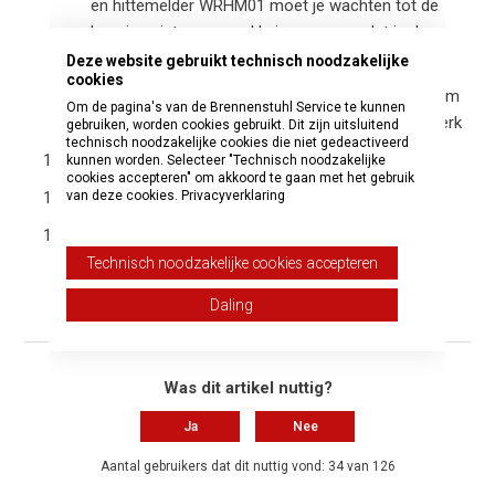
en hittemelder WRHM01 moet je wachten tot de
lampjes niet meer snel knipperen voordat je de
procedure herhaalt.
Deze website gebruikt technisch noodzakelijke
cookies
Tik op "Volgende stap" totdat je de instructie krijgt om
Om de pagina's van de Brennenstuhl Service te kunnen
verbinding te maken met het Smart-Life Wi-Fi-netwerk
gebruiken, worden cookies gebruikt. Dit zijn uitsluitend
technisch noodzakelijke cookies die niet gedeactiveerd
Maak verbinding met dit netwerk
kunnen worden. Selecteer "Technisch noodzakelijke
cookies accepteren" om akkoord te gaan met het gebruik
van deze cookies.
Privacyverklaring
Ga terug naar de app
Het apparaat zou nu zonder problemen verbinding
moeten maken (wacht de hele tijd)
Technisch noodzakelijke cookies accepteren
Daling
Was dit artikel nuttig?
Ja
Nee
Aantal gebruikers dat dit nuttig vond: 34 van 126