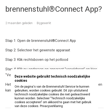
brennenstuhl®Connect App?
2 maanden geleden
Bijgewerkt
Stap 1: Open de brennenstuhl®Connect App
Stap 2: Selecteer het gewenste apparaat
Stap 3: Klik rechtsboven op het potlood
Stap 4: Klik nu onderaan op apparaat "verwijderen" en kies
"Verbreek de verbinding en verwijder alle gegevens".
Deze website gebruikt technisch noodzakelijke
cookies
Het apparaat is nu teruggezet naar de fabrieksinstellingen en
Om de pagina's van de Brennenstuhl Service te kunnen
kan vervolgens weer normaal worden toegevoegd.
gebruiken, worden cookies gebruikt. Dit zijn uitsluitend
technisch noodzakelijke cookies die niet gedeactiveerd
kunnen worden. Selecteer "Technisch noodzakelijke
cookies accepteren" om akkoord te gaan met het gebruik
van deze cookies.
Privacyverklaring