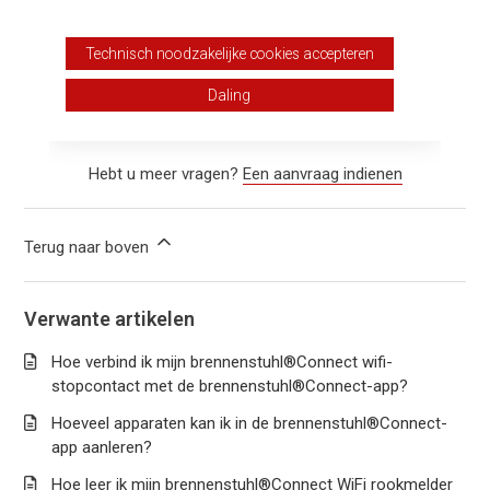
Was dit artikel nuttig?
Technisch noodzakelijke cookies accepteren
Ja
Nee
Daling
Aantal gebruikers dat dit nuttig vond: 2 van 5
Hebt u meer vragen?
Een aanvraag indienen
Terug naar boven
Verwante artikelen
Hoe verbind ik mijn brennenstuhl®Connect wifi-
stopcontact met de brennenstuhl®Connect-app?
Hoeveel apparaten kan ik in de brennenstuhl®Connect-
app aanleren?
Hoe leer ik mijn brennenstuhl®Connect WiFi rookmelder