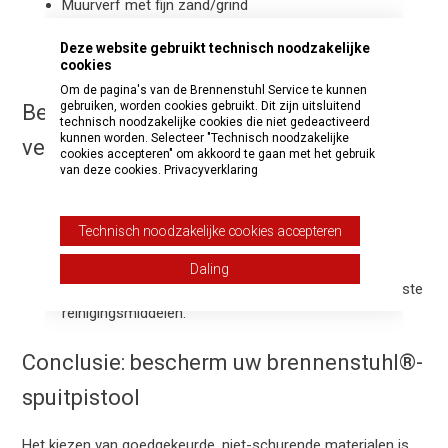
Muurverf met fijn zand/grind
Roestwerende verf met metaalstof of schurende
Deze website gebruikt technisch noodzakelijke
deeltjes
cookies
Om de pagina's van de Brennenstuhl Service te kunnen
gebruiken, worden cookies gebruikt. Dit zijn uitsluitend
Best practices voor betrouwbaar en
technisch noodzakelijke cookies die niet gedeactiveerd
kunnen worden. Selecteer "Technisch noodzakelijke
veilig gebruik
cookies accepteren" om akkoord te gaan met het gebruik
van deze cookies.
Privacyverklaring
Raadpleeg de handleiding van uw product en volg de
aanbevelingen van brennenstuhl®.
Technisch noodzakelijke cookies accepteren
Zeef verf of lak altijd voordat u het spuitpistool vult.
Daling
Reinig het apparaat na elk gebruik grondig met de juiste
reinigingsmiddelen.
Conclusie: bescherm uw brennenstuhl®-
spuitpistool
Het kiezen van goedgekeurde, niet-schurende materialen is