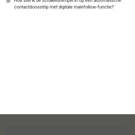
Hoe stel ik de schakeldrempel in op een automatische
contactdoosstrip met digitale mainfollow-functie?