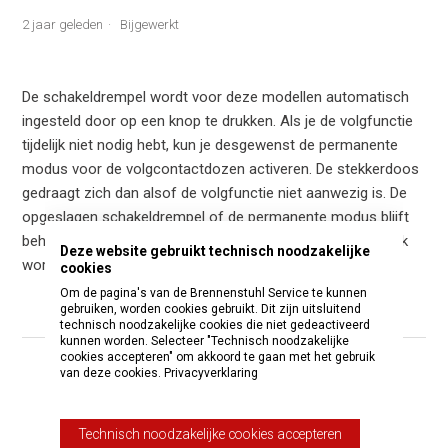
2 jaar geleden
Bijgewerkt
De schakeldrempel wordt voor deze modellen automatisch
ingesteld door op een knop te drukken. Als je de volgfunctie
tijdelijk niet nodig hebt, kun je desgewenst de permanente
modus voor de volgcontactdozen activeren. De stekkerdoos
gedraagt zich dan alsof de volgfunctie niet aanwezig is. De
opgeslagen schakeldrempel of de permanente modus blijft
behouden, zelfs als de hoofd-volgcontactdoosstrip tijdelijk
Deze website gebruikt technisch noodzakelijke
wordt uitgeschakeld met de hoofdschakelaar.
cookies
Om de pagina's van de Brennenstuhl Service te kunnen
gebruiken, worden cookies gebruikt. Dit zijn uitsluitend
technisch noodzakelijke cookies die niet gedeactiveerd
kunnen worden. Selecteer "Technisch noodzakelijke
cookies accepteren" om akkoord te gaan met het gebruik
van deze cookies.
Privacyverklaring
Was dit artikel nuttig?
Ja
Nee
Technisch noodzakelijke cookies accepteren