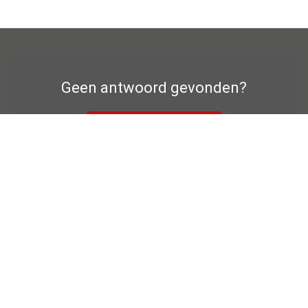
Geen antwoord gevonden?
Contact formulier
Privacyverklaring
Fabrieksgarantie
Colofon