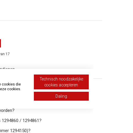
 van 17
indienen
Technisch noodzakelijke
e cookies die
cookies accepteren
deze cookies.
Daling
rmodus zetten?
 worden?
rs 1294860 / 1294861?
ummer 1294150)?