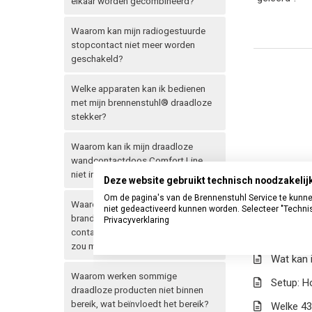
elkaar worden gecombineerd?
Waarom kan mijn radiogestuurde
stopcontact niet meer worden
geschakeld?
Welke apparaten kan ik bedienen
met mijn brennenstuhl® draadloze
stekker?
Waarom kan ik mijn draadloze
wandcontactdoos Comfort Line
niet in de leermodus zetten?
Deze website gebruikt technisch noodzakelij
Om de pagina's van de Brennenstuhl Service te kunnen
Waarom blijft mijn lichtketting
Verwante 
niet gedeactiveerd kunnen worden. Selecteer "Techni
branden, hoewel de draadloze
Privacyverklaring
contactdoos van brennenstuhl®
Waarom k
zou moeten uitschakelen?
Wat kan 
Waarom werken sommige
Setup: H
draadloze producten niet binnen
bereik, wat beïnvloedt het bereik?
Welke 43