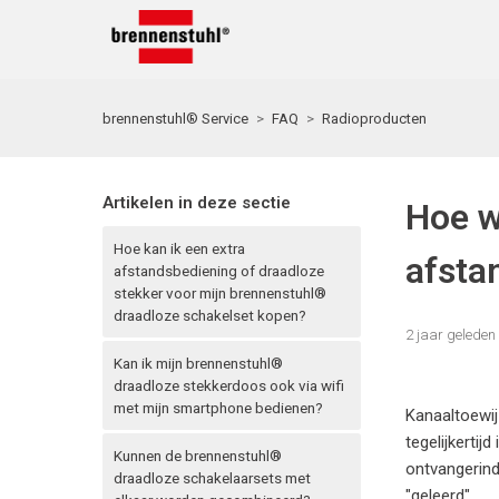
brennenstuhl® Service
FAQ
Radioproducten
Artikelen in deze sectie
Hoe w
Hoe kan ik een extra
afsta
afstandsbediening of draadloze
stekker voor mijn brennenstuhl®
draadloze schakelset kopen?
2 jaar geleden
Kan ik mijn brennenstuhl®
draadloze stekkerdoos ook via wifi
met mijn smartphone bedienen?
Kanaaltoewij
tegelijkerti
Kunnen de brennenstuhl®
ontvangerind
draadloze schakelaarsets met
"geleerd".