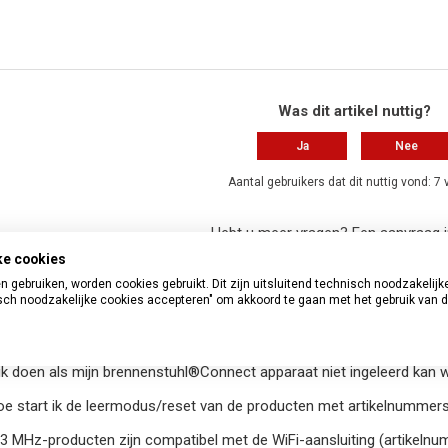
Was dit artikel nuttig?
Ja
Nee
Aantal gebruikers dat dit nuttig vond: 7
Hebt u meer vragen?
Een aanvraag 
ke cookies
 gebruiken, worden cookies gebruikt. Dit zijn uitsluitend technisch noodzakelijk
artikelen
sch noodzakelijke cookies accepteren" om akkoord te gaan met het gebruik van 
an ik mijn draadloze wandcontactdoos Comfort Line niet in de lee
ik doen als mijn brennenstuhl®Connect apparaat niet ingeleerd kan
oe start ik de leermodus/reset van de producten met artikelnumme
3 MHz-producten zijn compatibel met de WiFi-aansluiting (artikeln