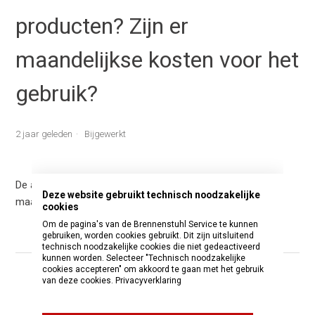
producten? Zijn er
maandelijkse kosten voor het
gebruik?
2 jaar geleden
Bijgewerkt
De app is helemaal gratis voor jou en er zijn geen
Deze website gebruikt technisch noodzakelijke
maandelijkse kosten of basiskosten voor jou!
cookies
Om de pagina's van de Brennenstuhl Service te kunnen
gebruiken, worden cookies gebruikt. Dit zijn uitsluitend
technisch noodzakelijke cookies die niet gedeactiveerd
kunnen worden. Selecteer "Technisch noodzakelijke
cookies accepteren" om akkoord te gaan met het gebruik
van deze cookies.
Privacyverklaring
Was dit artikel nuttig?
Ja
Nee