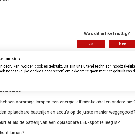
Was dit artikel nuttig?
Ja
Nee
Aantal gebruikers dat dit nuttig vond: 6
ke cookies
 gebruiken, worden cookies gebruikt. Dit zijn uitsluitend technisch noodzakelijk
Hebt u meer vragen?
Een aanvraag 
sch noodzakelijke cookies accepteren" om akkoord te gaan met het gebruik van 
artikelen
ebben sommige lampen een energie-efficiëntielabel en andere niet
en oplaadbare batterijen en accu's op de juiste manier weggegooid
rt er als de batterij van een oplaadbare LED-spot te leeg is?
kent lumen?