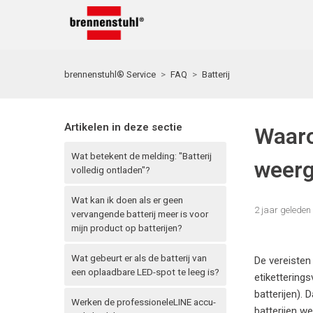
brennenstuhl® Service
FAQ
Batterij
Artikelen in deze sectie
Waaro
Wat betekent de melding: "Batterij
weerg
volledig ontladen"?
Wat kan ik doen als er geen
2 jaar geleden
vervangende batterij meer is voor
mijn product op batterijen?
Wat gebeurt er als de batterij van
De vereisten
een oplaadbare LED-spot te leeg is?
etikettering
batterijen).
Werken de professioneleLINE accu-
batterijen we