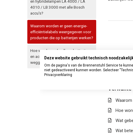
en hybridelampen LA 4000 / LA
4010 / LB 3000 met alle Bosch
accu's?
Waarom worden er geen energie-
efficiëntielabels weergegeven voor
producten die op batterijen werken?
Hoe worden oplaadbare batterijen
en accu's op de juiste manier
Deze website gebruikt technisch noodzakelij
weggegooid?
Om de pagina's van de Brennenstuhl Service te kunnen
niet gedeactiveerd kunnen worden. Selecteer "Techni
Privacyverklaring
Verwante 
Waarom h
Hoe word
Wat gebeu
Wat bete