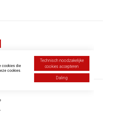
 van 7
Technisch noodzakelijke
e cookies die
cookies accepteren
indienen
deze cookies.
Daling
?
?