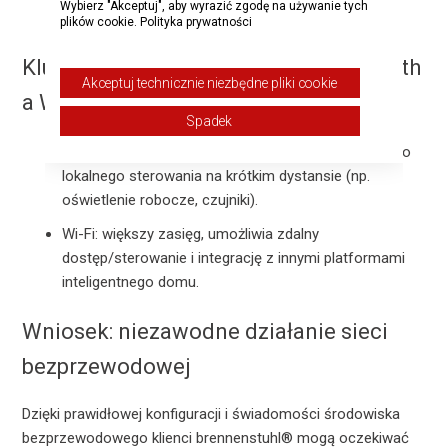
Wybierz "Akceptuj", aby wyrazić zgodę na używanie tych
urządzeniach.
plików cookie.
Polityka prywatności
Kluczowe różnice: urządzenia Bluetooth
Akceptuj technicznie niezbędne pliki cookie
a Wi-Fi
Spadek
Bluetooth: łatwe, bezpośrednie parowanie, idealne do
lokalnego sterowania na krótkim dystansie (np.
oświetlenie robocze, czujniki).
Wi-Fi: większy zasięg, umożliwia zdalny
dostęp/sterowanie i integrację z innymi platformami
inteligentnego domu.
Wniosek: niezawodne działanie sieci
bezprzewodowej
Dzięki prawidłowej konfiguracji i świadomości środowiska
bezprzewodowego klienci brennenstuhl® mogą oczekiwać