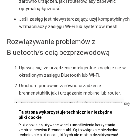
zarówno urządzeń, jak i routerów, aby zapewnić
optymalną łączność.
Jeśli zasięg jest niewystarczający, użyj kompatybilnych
wzmacniaczy zasięgu Wi-Fi lub systemów mesh.
Rozwiązywanie problemów z
Bluetooth/siecią bezprzewodową
Upewnij się, że urządzenie inteligentne znajduje się w
określonym zasięgu Bluetooth lub Wi-Fi.
Uruchom ponownie zarówno urządzenie
brennenstuhl®, jak i urządzenie mobilne lub router.
Zresetuj parowanie urządzeń, jeśli połączenia stają się
niestabilne.
Ta strona wykorzystuje technicznie niezbędne
pliki cookie
Sprawdź dostępność aktualizacji aplikacji,
Pliki cookie są używane w celu umożliwienia korzystania
oprogramowania układowego lub systemu
ze stron serwisu Brennenstuhl. Są to wyłącznie niezbędne
technicznie pliki cookie, których nie można dezaktywować.
operacyjnego na wszystkich odpowiednich