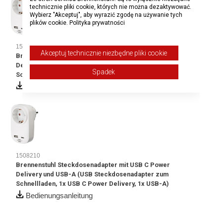
technicznie pliki cookie, których nie można dezaktywować.
Wybierz "Akceptuj", aby wyrazić zgodę na używanie tych
plików cookie.
Polityka prywatności
1508210
Akceptuj technicznie niezbędne pliki cookie
Brennenstuhl Steckdosenadapter mit USB C Power
Delivery und USB-A (USB Steckdosenadapter zum
Spadek
Schnellladen, 1x USB C Power Delivery, 1x USB-A)
Bedienungsanleitung
1508210
Brennenstuhl Steckdosenadapter mit USB C Power
Delivery und USB-A (USB Steckdosenadapter zum
Schnellladen, 1x USB C Power Delivery, 1x USB-A)
Bedienungsanleitung