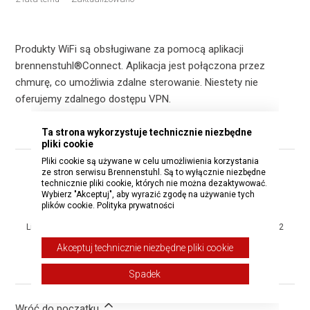
Produkty WiFi są obsługiwane za pomocą aplikacji
brennenstuhl®Connect. Aplikacja jest połączona przez
chmurę, co umożliwia zdalne sterowanie. Niestety nie
oferujemy zdalnego dostępu VPN.
Ta strona wykorzystuje technicznie niezbędne
pliki cookie
Pliki cookie są używane w celu umożliwienia korzystania
ze stron serwisu Brennenstuhl. Są to wyłącznie niezbędne
Czy ten artykuł był pomocny?
technicznie pliki cookie, których nie można dezaktywować.
Wybierz "Akceptuj", aby wyrazić zgodę na używanie tych
Tak
Nie
plików cookie.
Polityka prywatności
Liczba użytkowników, którzy uważają ten artykuł za przydatny: 1 z 2
Akceptuj technicznie niezbędne pliki cookie
Masz więcej pytań?
Wyślij zgłoszenie
Spadek
Wróć do początku