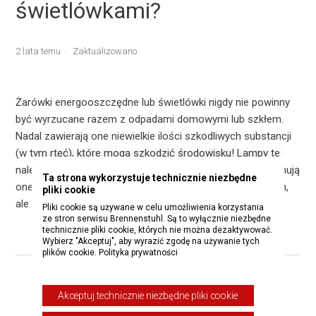
świetlówkami?
2 lata temu
Zaktualizowano
Żarówki energooszczędne lub świetlówki nigdy nie powinny
być wyrzucane razem z odpadami domowymi lub szkłem.
Nadal zawierają one niewielkie ilości szkodliwych substancji
(w tym rtęć), które mogą szkodzić środowisku! Lampy te
należy utylizować w publicznych punktach utylizacji. Obejmują
Ta strona wykorzystuje technicznie niezbędne
one centra recyklingu, które są dostępne w wielu miastach,
pliki cookie
ale także tak zwane pojazdy zbierające zanieczyszczenia.
Pliki cookie są używane w celu umożliwienia korzystania
ze stron serwisu Brennenstuhl. Są to wyłącznie niezbędne
technicznie pliki cookie, których nie można dezaktywować.
Wybierz "Akceptuj", aby wyrazić zgodę na używanie tych
plików cookie.
Polityka prywatności
Czy ten artykuł był pomocny?
Akceptuj technicznie niezbędne pliki cookie
Tak
Nie