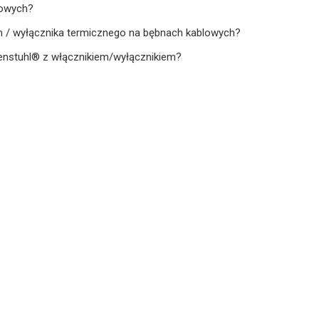
iowych?
m / wyłącznika termicznego na bębnach kablowych?
nenstuhl® z włącznikiem/wyłącznikiem?