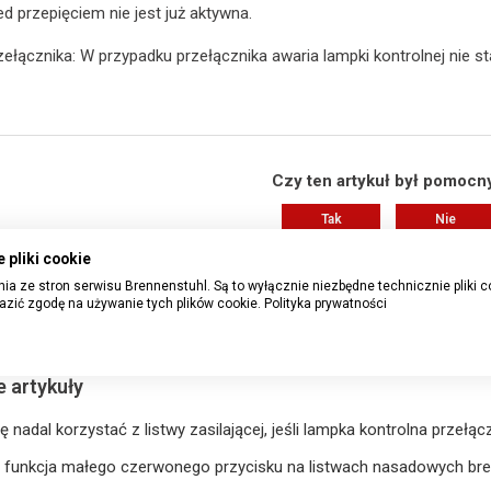
d przepięciem nie jest już aktywna.
zełącznika: W przypadku przełącznika awaria lampki kontrolnej nie sta
Czy ten artykuł był pomocn
Tak
Nie
 pliki cookie
Liczba użytkowników, którzy uważają ten artykuł za p
ia ze stron serwisu Brennenstuhl. Są to wyłącznie niezbędne technicznie pliki c
azić zgodę na używanie tych plików cookie.
Polityka prywatności
Masz więcej pytań?
Wyślij zgłos
 artykuły
 nadal korzystać z listwy zasilającej, jeśli lampka kontrolna przełąc
t funkcja małego czerwonego przycisku na listwach nasadowych br