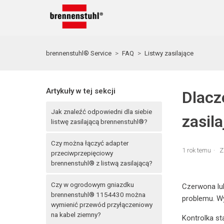
brennenstuhl® Service
FAQ
Listwy zasilające
Artykuły w tej sekcji
Dlacz
Jak znaleźć odpowiedni dla siebie
zasil
listwę zasilającą brennenstuhl®?
Czy można łączyć adapter
1 rok temu
Z
przeciwprzepięciowy
brennenstuhl® z listwą zasilającą?
Czy w ogrodowym gniazdku
Czerwona lub
brennenstuhl® 1154430 można
problemu. Wy
wymienić przewód przyłączeniowy
na kabel ziemny?
Kontrolka st