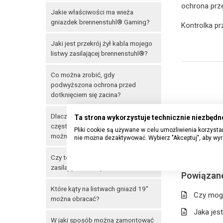
ochrona prze
Jakie właściwości ma wieża
gniazdek brennenstuhl® Gaming?
Kontrolka pr
Jaki jest przekrój żył kabla mojego
listwy zasilającej brennenstuhl®?
Co można zrobić, gdy
podwyższona ochrona przed
dotknięciem się zacina?
Dlaczego gniazdka wielokrotne
Ta strona wykorzystuje technicznie niezbędne
często mają śruby, których nie
Pliki cookie są używane w celu umożliwienia korzystan
można otworzyć?
nie można dezaktywować. Wybierz "Akceptuj", aby wyr
Czy to normalne, że moja listwa
zasilająca hałasuje?
Powiązane
Które kąty na listwach gniazd 19"
Czy mogę
można obracać?
Jaka jes
W jaki sposób można zamontować