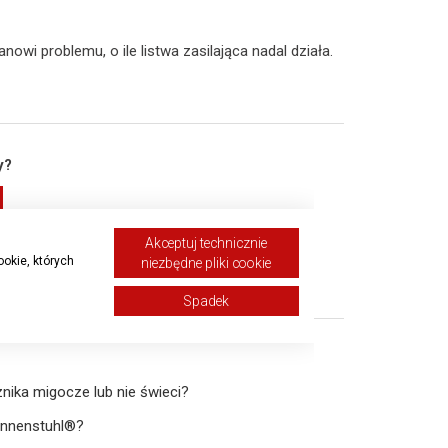
nowi problemu, o ile listwa zasilająca nadal działa.
y?
rzydatny: 133 z 187
Akceptuj technicznie
ookie, których
niezbędne pliki cookie
zenie
Spadek
znika migocze lub nie świeci?
ennenstuhl®?