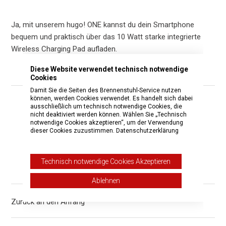
Ja, mit unserem hugo! ONE kannst du dein Smartphone
bequem und praktisch über das 10 Watt starke integrierte
Wireless Charging Pad aufladen.
Diese Website verwendet technisch notwendige
Cookies
Damit Sie die Seiten des Brennenstuhl-Service nutzen
können, werden Cookies verwendet. Es handelt sich dabei
War dieser Beitrag hilfreich?
ausschließlich um technisch notwendige Cookies, die
nicht deaktiviert werden können. Wählen Sie „Technisch
notwendige Cookies akzeptieren“, um der Verwendung
Ja
Nein
dieser Cookies zuzustimmen.
Datenschutzerklärung
0 von 0 fanden dies hilfreich
Technisch notwendige Cookies Akzeptieren
Haben Sie Fragen?
Anfrage einreichen
Ablehnen
Zurück an den Anfang