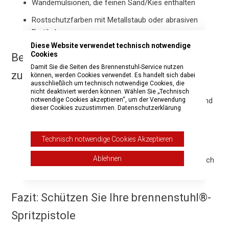
Wandemulsionen, die feinen Sand/Kies enthalten
Rostschutzfarben mit Metallstaub oder abrasiven
Partikeln
Diese Website verwendet technisch notwendige
Cookies
Bewährte Verfahren für eine
Damit Sie die Seiten des Brennenstuhl-Service nutzen
zuverlässige und sichere Verwendung
können, werden Cookies verwendet. Es handelt sich dabei
ausschließlich um technisch notwendige Cookies, die
nicht deaktiviert werden können. Wählen Sie „Technisch
notwendige Cookies akzeptieren“, um der Verwendung
Lesen Sie die Bedienungsanleitung Ihres Produkts und
dieser Cookies zuzustimmen.
Datenschutzerklärung
befolgen Sie die Empfehlungen von brennenstuhl®.
Sieben Sie Farbe oder Lack immer, bevor Sie die
Technisch notwendige Cookies Akzeptieren
Spritzpistole befüllen.
Ablehnen
Reinigen Sie das Gerät nach jedem Gebrauch gründlich
mit entsprechenden Reinigungsmitteln.
Fazit: Schützen Sie Ihre brennenstuhl®-
Spritzpistole