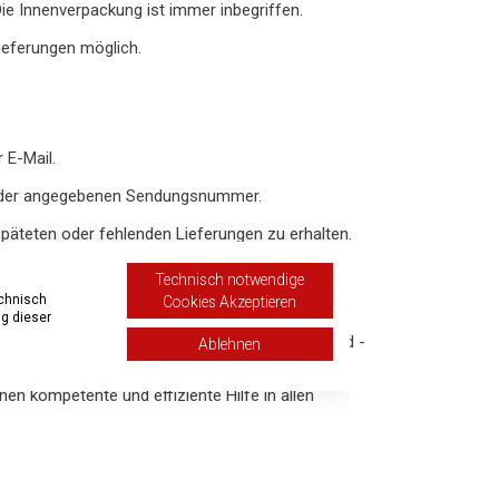
e Innenverpackung ist immer inbegriffen.
lieferungen möglich.
 E-Mail.
d der angegebenen Sendungsnummer.
äteten oder fehlenden Lieferungen zu erhalten.
Technisch notwendige
echnisch
Cookies Akzeptieren
g dieser
ige Lieferung. Da Sie die Versandbedingungen und -
Ablehnen
i spezifischen Versandfragen oder
n kompetente und effiziente Hilfe in allen