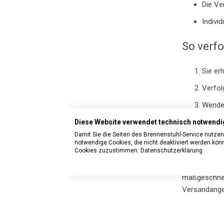
Die Ve
Indivi
So verfo
Sie er
Verfol
Wenden
Diese Website verwendet technisch notwendi
Fazit
Damit Sie die Seiten des Brennenstuhl-Service nutze
notwendige Cookies, die nicht deaktiviert werden kö
Cookies zuzustimmen.
Datenschutzerklärung
brennenstuhl
verfahren ke
maßgeschneid
Versandangel