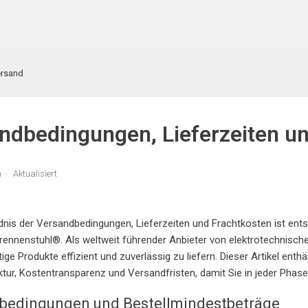
ersand
ndbedingungen, Lieferzeiten u
n
Aktualisiert
nis der Versandbedingungen, Lieferzeiten und Frachtkosten ist ent
brennenstuhl®. Als weltweit führender Anbieter von elektrotechnisch
ge Produkte effizient und zuverlässig zu liefern. Dieser Artikel enth
tur, Kostentransparenz und Versandfristen, damit Sie in jeder Phas
bedingungen und Bestellmindestbeträge