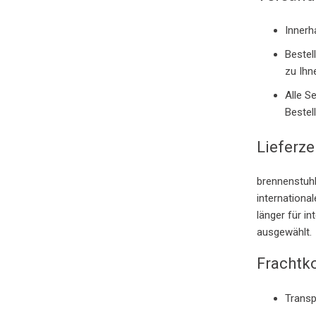
Innerh
Bestel
zu Ihn
Alle S
Bestel
Lieferze
brennenstuhl
internationa
länger für i
ausgewählt.
Frachtk
Transp