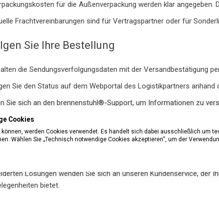
rpackungskosten für die Außenverpackung werden klar angegeben. Di
duelle Frachtvereinbarungen sind für Vertragspartner oder für Sonder
lgen Sie Ihre Bestellung
halten die Sendungsverfolgungsdaten mit der Versandbestätigung per
gen Sie den Status auf dem Webportal des Logistikpartners anhan
 Sie sich an den brennenstuhl®-Support, um Informationen zu versp
ge Cookies
n können, werden Cookies verwendet. Es handelt sich dabei ausschließlich um t
nnen. Wählen Sie „Technisch notwendige Cookies akzeptieren“, um der Verwendun
® steht für transparente Logistik, faire Frachtkosten und zuverläss
nnen, können Sie Ihre Bestellung sicher aufgeben und verfolgen. Be
erten Lösungen wenden Sie sich an unseren Kundenservice, der Ihne
egenheiten bietet.