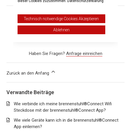
dieser Cookies zuzustimmen.
Datenschutzerklärung
War dieser Beitrag hilfreich?
Technisch notwendige Cookies Akzeptieren
Ja
Nein
Ablehnen
2 von 5 fanden dies hilfreich
Haben Sie Fragen?
Anfrage einreichen
Zurück an den Anfang
Verwandte Beiträge
Wie verbinde ich meine brennenstuhl®Connect Wifi
Steckdose mit der brennenstuhl®Connect App?
Wie viele Geräte kann ich in die brennenstuhl®Connect
App einlernen?