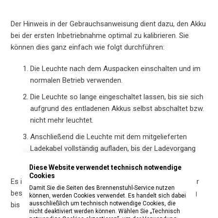
Der Hinweis in der Gebrauchsanweisung dient dazu, den Akku
bei der ersten Inbetriebnahme optimal zu kalibrieren. Sie
können dies ganz einfach wie folgt durchführen:
Die Leuchte nach dem Auspacken einschalten und im
normalen Betrieb verwenden.
Die Leuchte so lange eingeschaltet lassen, bis sie sich
aufgrund des entladenen Akkus selbst abschaltet bzw.
nicht mehr leuchtet.
Anschließend die Leuchte mit dem mitgelieferten
Ladekabel vollständig aufladen, bis der Ladevorgang
abgeschlossen ist.
Diese Website verwendet technisch notwendige
Cookies
Es ist nicht notwendig, den Akku künstlich zu entladen oder
Damit Sie die Seiten des Brennenstuhl-Service nutzen
besondere Maßnahmen zu ergreifen. Die normale Nutzung
können, werden Cookies verwendet. Es handelt sich dabei
ausschließlich um technisch notwendige Cookies, die
bis zur vollständigen Entladung reicht aus.
nicht deaktiviert werden können. Wählen Sie „Technisch