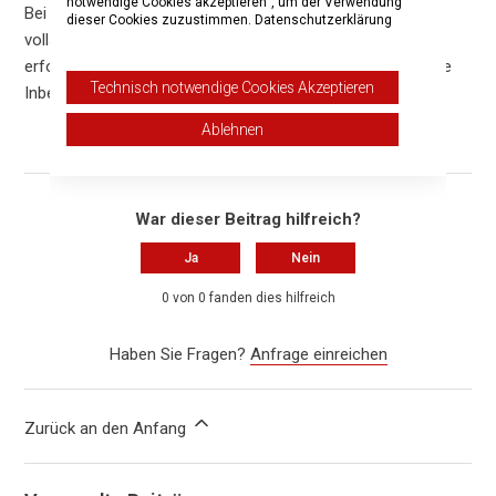
notwendige Cookies akzeptieren“, um der Verwendung
Bei modernen Lithium-Ionen-Akkus ist ein regelmäßiges
dieser Cookies zuzustimmen.
Datenschutzerklärung
vollständiges Entladen im späteren Betrieb übrigens nicht
erforderlich. Der Hinweis bezieht sich lediglich auf die erste
Technisch notwendige Cookies Akzeptieren
Inbetriebnahme.
Ablehnen
War dieser Beitrag hilfreich?
Ja
Nein
0 von 0 fanden dies hilfreich
Haben Sie Fragen?
Anfrage einreichen
Zurück an den Anfang