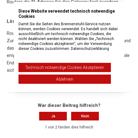
Routers die IP-Adresse für das Gateway fest zuordnen.
Diese Website verwendet technisch notwendige
Cookies
Lösung 3:
Damit Sie die Seiten des Brennenstuhl-Service nutzen
können, werden Cookies verwendet. Es handelt sich dabei
Router mit WLAN 2.4 und 5 GHz
ausschließlich um technisch notwendige Cookies, die
nicht deaktiviert werden können. Wählen Sie „Technisch
Zum Betrieb des Gateways muss zwingend das Gateway und
notwendige Cookies akzeptieren“, um der Verwendung
das mobile Endgerät im 2,4 GHz Netz befinden. Wir
dieser Cookies zuzustimmen.
Datenschutzerklärung
empfehlen das 5 GHz Netz abzuschalten, da sich das mobile
Endgerät nicht mit dem Gateway verbinden kann, wenn es
Technisch notwendige Cookies Akzeptieren
sich im 5 GHz Netz befindet.
Ablehnen
War dieser Beitrag hilfreich?
Ja
Nein
1 von 2 fanden dies hilfreich