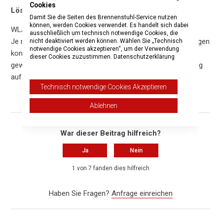
Cookies
Lösung 3:
Damit Sie die Seiten des Brennenstuhl-Service nutzen
können, werden Cookies verwendet. Es handelt sich dabei
WLAN Verschlüsselung anpassen
ausschließlich um technisch notwendige Cookies, die
Je nach Router Hersteller kann es zu WLAN Unterbrechungen
nicht deaktiviert werden können. Wählen Sie „Technisch
notwendige Cookies akzeptieren“, um der Verwendung
kommen, wenn die WPA-Verschlüsselung WPA2 (CCMP)
dieser Cookies zuzustimmen.
Datenschutzerklärung
gewählt ist. In diesem Fall sollte die WLAN Verschlüsselung
auf WPA+WPA2 oder WPA2 umgestellt werden.
Technisch notwendige Cookies Akzeptieren
Ablehnen
War dieser Beitrag hilfreich?
Ja
Nein
1 von 7 fanden dies hilfreich
Haben Sie Fragen?
Anfrage einreichen