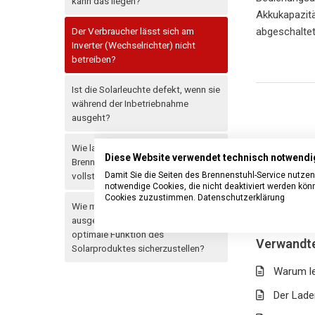
kann das liegen?
Akkukapazitä
Der Verbraucher lässt sich am
abgeschaltet
Inverter (Wechselrichter) nicht
betreiben?
Ist die Solarleuchte defekt, wenn sie
während der Inbetriebnahme
ausgeht?
Wie lange braucht ein Akku von dem
Diese Website verwendet technisch notwendi
Brennenstuhl-Solarset bis er
Damit Sie die Seiten des Brennenstuhl-Service nutze
vollständig geladen ist?
notwendige Cookies, die nicht deaktiviert werden kö
Cookies zuzustimmen.
Datenschutzerklärung
Wie muss das Solarmodul
ausgerichtet werden, um eine
optimale Funktion des
Verwandte
Solarproduktes sicherzustellen?
Warum le
Der Lade