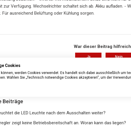
t zur Verfügung. Wechselrichter schaltet sich ab. Akku aufladen. - 
. Für ausreichend Belüftung oder Kühlung sorgen.
War dieser Beitrag hilfreic
Ja
Nein
ge Cookies
0 von 0 fanden dies hilfreich
n können, werden Cookies verwendet. Es handelt sich dabei ausschließlich um t
nnen. Wählen Sie „Technisch notwendige Cookies akzeptieren“, um der Verwendun
Haben Sie Fragen?
Anfrage einre
 Beiträge
uchtet die LED Leuchte nach dem Ausschalten weiter?
regler zeigt keine Betriebsbereitschaft an. Woran kann das liegen?