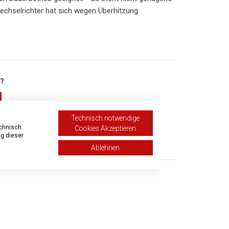
Wechselrichter hat sich wegen Überhitzung
h?
Technisch notwendige
echnisch
Cookies Akzeptieren
g dieser
ichen
Ablehnen