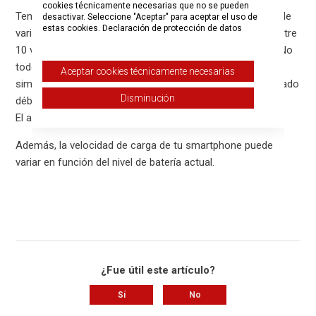
cookies técnicamente necesarias que no se pueden
Tenga en cuenta que la alimentación máxima posible puede
desactivar. Seleccione "Aceptar" para aceptar el uso de
estas cookies.
Declaración de protección de datos
variar mucho con las conexiones USB-C. Puede oscilar entre
10 vatios para smartphones y 100 vatios para portátiles. No
todos los cables USB-C pueden cargar un portátil,
Aceptar cookies técnicamente necesarias
simplemente porque la fuente de alimentación es demasiado
Disminución
débil.
El amperaje suele reconocerse en el enchufe del cable.
Además, la velocidad de carga de tu smartphone puede
variar en función del nivel de batería actual.
¿Fue útil este artículo?
Sí
No