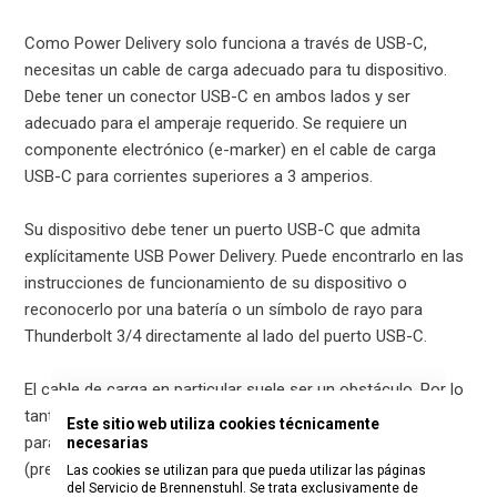
Como Power Delivery solo funciona a través de USB-C,
necesitas un cable de carga adecuado para tu dispositivo.
Debe tener un conector USB-C en ambos lados y ser
adecuado para el amperaje requerido. Se requiere un
componente electrónico (e-marker) en el cable de carga
USB-C para corrientes superiores a 3 amperios.
Su dispositivo debe tener un puerto USB-C que admita
explícitamente USB Power Delivery. Puede encontrarlo en las
instrucciones de funcionamiento de su dispositivo o
reconocerlo por una batería o un símbolo de rayo para
Thunderbolt 3/4 directamente al lado del puerto USB-C.
El cable de carga en particular suele ser un obstáculo. Por lo
tanto, sería muy importante saber qué cables ha utilizado
Este sitio web utiliza cookies técnicamente
para comprobar su solicitud; el tipo exacto es importante
necesarias
(preferiblemente con un enlace, por ejemplo, Amazon).
Las cookies se utilizan para que pueda utilizar las páginas
del Servicio de Brennenstuhl. Se trata exclusivamente de