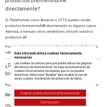
productos brennenstuhl®
directamente?
Sí. Plataformas como Amazon o OTTO pueden vender
productos brennenstuhl® directamente en algunos casos.
Además, a menudo otros vendedores ofrecen nuestros
productos allí.
Por eso vale la pena revisar la indicación del vendedor para
saber a través de quién se realiza realmente la compra.
Este sitio web utiliza cookies técnicamente
necesarias
Las cookies se utilizan para que pueda utilizar las páginas
¿Dónde puedo comprar productos
del Servicio de Brennenstuhl. Se trata exclusivamente de
cookies técnicamente necesarias que no se pueden
brennenstuhl®?
desactivar. Seleccione "Aceptar" para aceptar el uso de
estas cookies.
Declaración de protección de datos
Puede adquirir nuestros productos, entre otros, a través de:
Aceptar cookies técnicamente necesarias
Directamente en la tienda hugo!
Disminución
https://hugo.brennenstuhl.com/