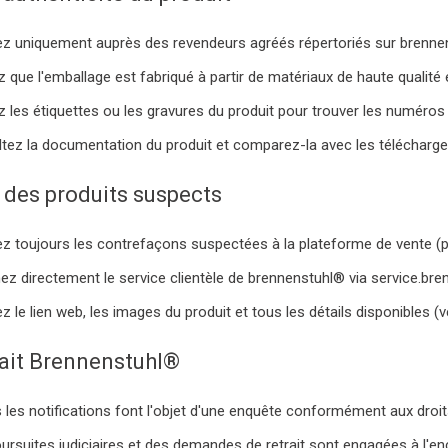
z uniquement auprès des revendeurs agréés répertoriés sur brenne
ez que l'emballage est fabriqué à partir de matériaux de haute qualité
ez les étiquettes ou les gravures du produit pour trouver les numéros d'
tez la documentation du produit et comparez-la avec les téléchargem
 des produits suspects
ez toujours les contrefaçons suspectées à la plateforme de vente (
ez directement le service clientèle de brennenstuhl® via service.br
z le lien web, les images du produit et tous les détails disponibles (v
fait Brennenstuhl®
 les notifications font l'objet d'une enquête conformément aux droi
ursuites judiciaires et des demandes de retrait sont engagées à l'e