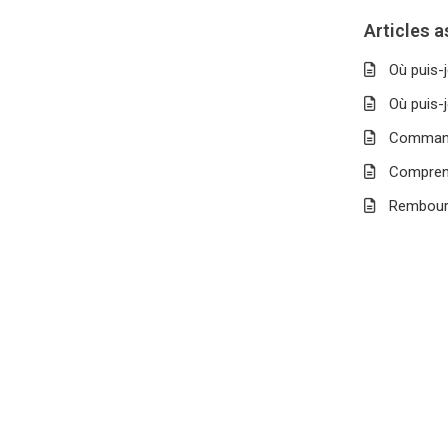
Articles 
Où puis-
Où puis-j
Command
Comprend
Rembours