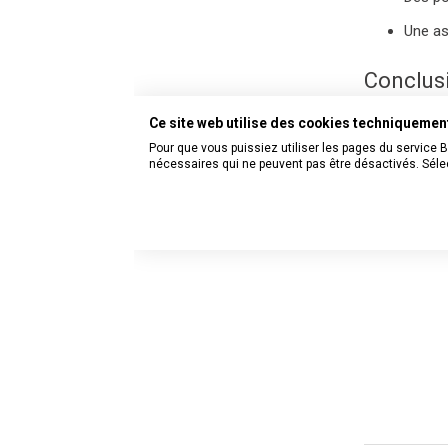
Une as
Conclusi
Ce site web utilise des cookies techniqueme
Avec brennen
Pour que vous puissiez utiliser les pages du service 
produits, ac
nécessaires qui ne peuvent pas être désactivés. Sélec
du produit, l