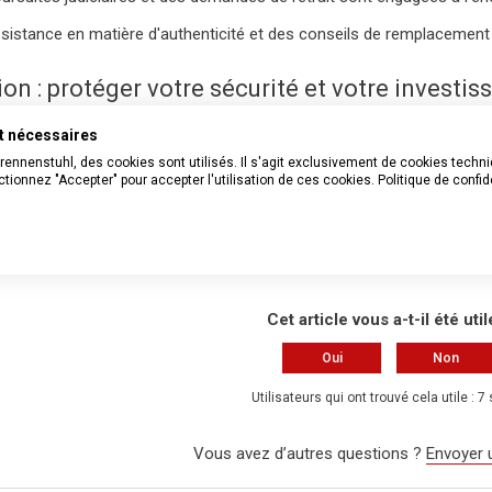
sistance en matière d'authenticité et des conseils de remplacement 
on : protéger votre sécurité et votre investi
nt nécessaires
stuhl®, vous bénéficiez d'une qualité et d'une innovation sans compr
Brennenstuhl, des cookies sont utilisés. Il s'agit exclusivement de cookies tech
hetez-les toujours auprès de revendeurs agréés. En cas de doute, c
tionnez "Accepter" pour accepter l'utilisation de ces cookies.
Politique de confid
es numéros d'article et de lot. brennenstuhl® soutient ses clients : vo
Cet article vous a-t-il été util
Oui
Non
Utilisateurs qui ont trouvé cela utile : 7
Vous avez d’autres questions ?
Envoyer