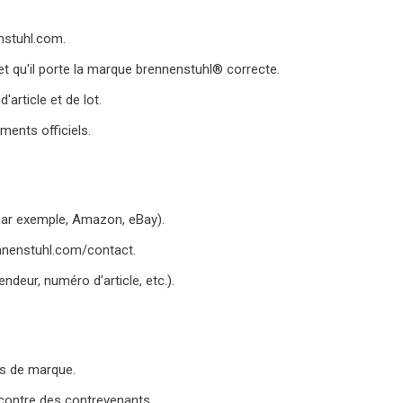
nstuhl.com.
 et qu'il porte la marque brennenstuhl® correcte.
article et de lot.
ents officiels.
par exemple, Amazon, eBay).
ennenstuhl.com/contact.
endeur, numéro d'article, etc.).
ts de marque.
ncontre des contrevenants.