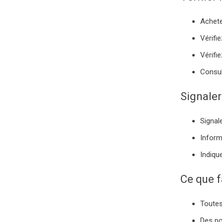
Achete
Vérifi
Vérifi
Consul
Signaler
Signal
Inform
Indique
Ce que 
Toutes
Des po