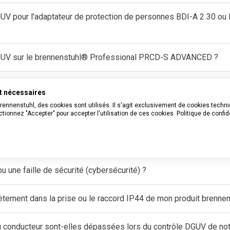
UV pour l'adaptateur de protection de personnes BDI-A 2 30 ou 
 DGUV sur le brennenstuhl® Professional PRCD-S ADVANCED ?
de câbles des tambours de câbles ou des rallonges de brennenst
nt nécessaires
Brennenstuhl, des cookies sont utilisés. Il s'agit exclusivement de cookies tech
il pas passé le test d'isolation ?
tionnez "Accepter" pour accepter l'utilisation de ces cookies.
Politique de confid
bjet d'un contrôle initial DGUV ?
 une faille de sécurité (cybersécurité) ?
ètement dans la prise ou le raccord IP44 de mon produit brenne
 du conducteur sont-elles dépassées lors du contrôle DGUV de no