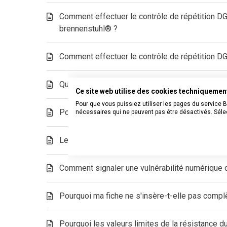
Comment effectuer le contrôle de répétition DG
brennenstuhl® ?
Comment effectuer le contrôle de répétition
Quelles sont les différences entre les types 
Ce site web utilise des cookies techniqueme
Pour que vous puissiez utiliser les pages du service 
Pourquoi le bloc multiprise brennenstuhl® n'a-t-
nécessaires qui ne peuvent pas être désactivés. Sélec
Les produits brennenstuhl® doivent-ils faire l'o
Comment signaler une vulnérabilité numérique ou
Pourquoi ma fiche ne s'insère-t-elle pas compl
Pourquoi les valeurs limites de la résistance