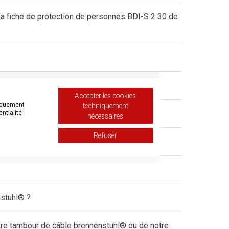
la fiche de protection de personnes BDI-S 2 30 de
uhl® ?
Accepter les cookies
niquement
techniquement
entialité
nécessaires
Refuser
nstuhl® ?
tre tambour de câble brennenstuhl® ou de notre