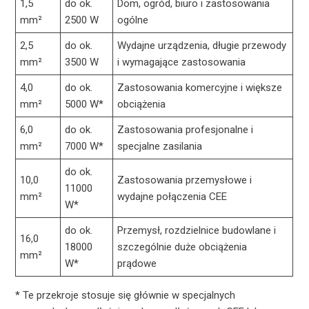
1,5
do ok.
Dom, ogród, biuro i zastosowania
mm²
2500 W
ogólne
2,5
do ok.
Wydajne urządzenia, długie przewody
mm²
3500 W
i wymagające zastosowania
4,0
do ok.
Zastosowania komercyjne i większe
mm²
5000 W*
obciążenia
6,0
do ok.
Zastosowania profesjonalne i
mm²
7000 W*
specjalne zasilania
do ok.
10,0
Zastosowania przemysłowe i
11000
mm²
wydajne połączenia CEE
W*
do ok.
Przemysł, rozdzielnice budowlane i
16,0
18000
szczególnie duże obciążenia
mm²
W*
prądowe
* Te przekroje stosuje się głównie w specjalnych