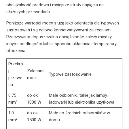
obciążalność prądowa i mniejsze straty napięcia na
dłuższych przewodach.
Poniższe wartości mocy służą jako orientacja dla typowych
zastosowań i są celowo konserwatywnymi zaleceniami.
Rzeczywista dopuszczalna obciążalność zależy między
innymi od długości kabla, sposobu układania i temperatury
otoczenia.
Przekró
j
Zalecana
Typowe zastosowanie
przewo
moc
du
0,75
do ok.
Małe odbiorniki, takie jak lampy,
mm²
1000 W
ładowarki lub elektronika użytkowa
1,0
do ok.
Małe do średnich odbiorników w
mm²
1500 W
domu