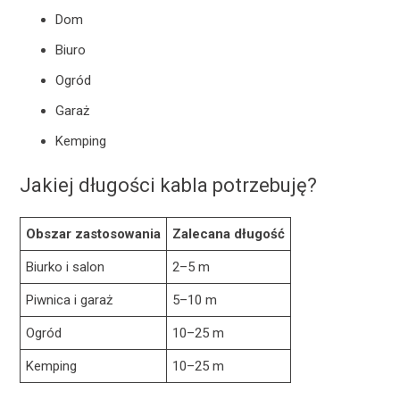
Dom
Biuro
Ogród
Garaż
Kemping
Jakiej długości kabla potrzebuję?
Obszar zastosowania
Zalecana długość
Biurko i salon
2–5 m
Piwnica i garaż
5–10 m
Ogród
10–25 m
Kemping
10–25 m