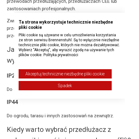
przewodach przedłużających, przedłużaczach CEE lub
zastosowaniach profesjonalnych.
Zwróć szczególną uwagę na odpowiednio duży przekrój
Ta strona wykorzystuje technicznie niezbędne
pliki cookie
przewodu w przypadku wydajnych urządzeń i dłuższych
Pliki cookie są używane w celu umożliwienia korzystania
przedłużaczy.
ze stron serwisu Brennenstuhl. Są to wyłącznie niezbędne
technicznie pliki cookie, których nie można dezaktywować.
Jaką klasę ochrony powinienem
Wybierz "Akceptuj", aby wyrazić zgodę na używanie tych
plików cookie.
Polityka prywatności
wybrać?
Akceptuj technicznie niezbędne pliki cookie
IP20
Spadek
Do suchych pomieszczeń wewnętrznych.
IP44
Do ogrodu, tarasu i innych zastosowań na zewnątrz.
Kiedy warto wybrać przedłużacz z