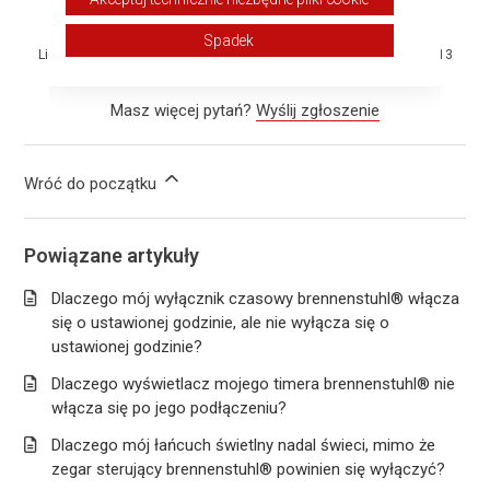
Tak
Nie
Spadek
Liczba użytkowników, którzy uważają ten artykuł za przydatny: 4 z 13
Masz więcej pytań?
Wyślij zgłoszenie
Wróć do początku
Powiązane artykuły
Dlaczego mój wyłącznik czasowy brennenstuhl® włącza
się o ustawionej godzinie, ale nie wyłącza się o
ustawionej godzinie?
Dlaczego wyświetlacz mojego timera brennenstuhl® nie
włącza się po jego podłączeniu?
Dlaczego mój łańcuch świetlny nadal świeci, mimo że
zegar sterujący brennenstuhl® powinien się wyłączyć?