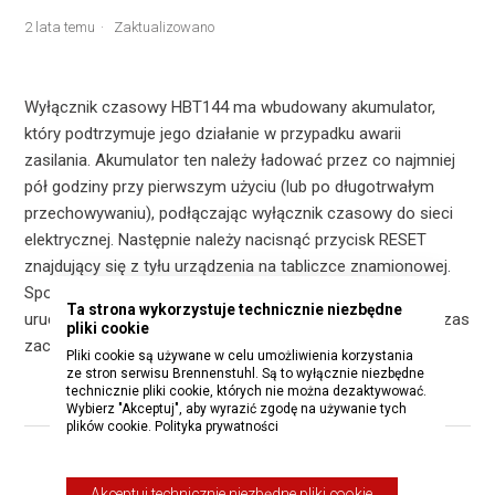
2 lata temu
Zaktualizowano
Wyłącznik czasowy HBT144 ma wbudowany akumulator,
który podtrzymuje jego działanie w przypadku awarii
zasilania. Akumulator ten należy ładować przez co najmniej
pół godziny przy pierwszym użyciu (lub po długotrwałym
przechowywaniu), podłączając wyłącznik czasowy do sieci
elektrycznej. Następnie należy nacisnąć przycisk RESET
znajdujący się z tyłu urządzenia na tabliczce znamionowej.
Spowoduje to usunięcie wszystkich danych i ponowne
Ta strona wykorzystuje technicznie niezbędne
uruchomienie sekwencji programu w określony sposób. Czas
pliki cookie
zaczyna biec od godziny 0:00 i należy go teraz ustawić.
Pliki cookie są używane w celu umożliwienia korzystania
ze stron serwisu Brennenstuhl. Są to wyłącznie niezbędne
technicznie pliki cookie, których nie można dezaktywować.
Wybierz "Akceptuj", aby wyrazić zgodę na używanie tych
plików cookie.
Polityka prywatności
Czy ten artykuł był pomocny?
Akceptuj technicznie niezbędne pliki cookie