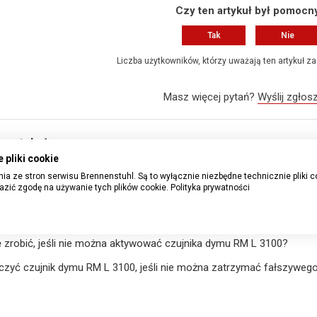
Czy ten artykuł był pomocn
Tak
Nie
Liczba użytkowników, którzy uważają ten artykuł za
Masz więcej pytań?
Wyślij zgłos
 artykuły
 pliki cookie
iwe jest ręczne wyłączenie sygnału ostrzegawczego w przypadku 
ia ze stron serwisu Brennenstuhl. Są to wyłącznie niezbędne technicznie pliki c
azić zgodę na używanie tych plików cookie.
Polityka prywatności
to należy sprawdzać lub konserwować czujnik dymu?
zrobić w przypadku awarii lub fałszywego alarmu czujnika dymu?
zrobić, jeśli nie można aktywować czujnika dymu RM L 3100?
czyć czujnik dymu RM L 3100, jeśli nie można zatrzymać fałszyweg