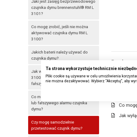
Jaki jest zasięg bezprzewodowego
czujnika dymu brennenstuhl® RM L
3101?
Co mogę zrobić, jeśli nie można
aktywować czujnika dymu RM L
3100?
Jakich baterii należy używać do
czujnika dymu?
Powiązane
Ta strona wykorzystuje technicznie niezbędne
Jak wyłączyć czujnik dymu RM L
Czy możl
Pliki cookie są używane w celu umożliwienia korzystan
3100, jeśli nie można zatrzymać
nie można dezaktywować. Wybierz "Akceptuj", aby wyr
fałszywego alarmu?
Jak częs
Co mogę 
Co mogę zrobić w przypadku awarii
lub fałszywego alarmu czujnika
Co mogę 
dymu?
Jak wyłą
Czy mogę samodzielnie
przetestować czujnik dymu?