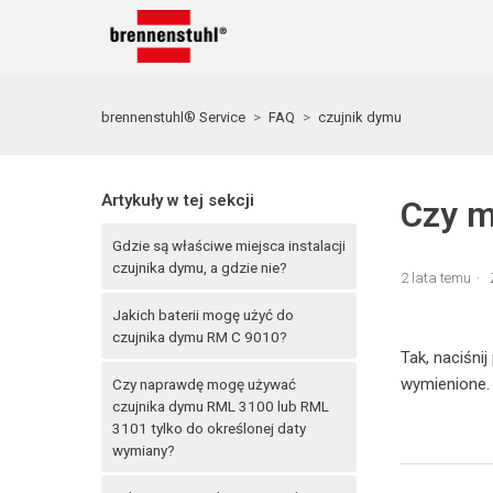
brennenstuhl® Service
FAQ
czujnik dymu
Artykuły w tej sekcji
Czy m
Gdzie są właściwe miejsca instalacji
czujnika dymu, a gdzie nie?
2 lata temu
Jakich baterii mogę użyć do
czujnika dymu RM C 9010?
Tak, naciśni
wymienione.
Czy naprawdę mogę używać
czujnika dymu RML 3100 lub RML
3101 tylko do określonej daty
wymiany?