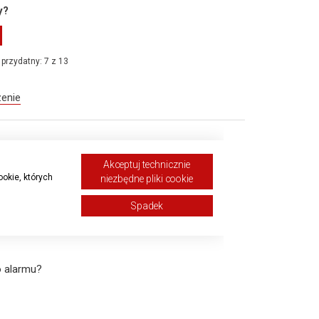
y?
 przydatny: 7 z 13
zenie
Akceptuj technicznie
fałszywego alarmu?
ookie, których
niezbędne pliki cookie
Spadek
o alarmu?