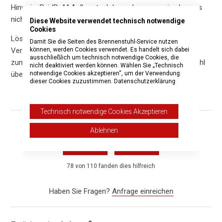
Hinweis: Bei IP-44 Außensteckdosen kann es sein, dass es
nicht möglich ist, das Produkt zu drehen.
Diese Website verwendet technisch notwendige
Cookies
Lösung: Eine gelernte Elektrofachkraft kann auch die
Damit Sie die Seiten des Brennenstuhl-Service nutzen
können, werden Cookies verwendet. Es handelt sich dabei
Verdrahtung in der Wandsteckdose ändern, als Alternative
ausschließlich um technisch notwendige Cookies, die
zum Drehen des Adapters. (Hinweis: Die Firma Brennenstuhl
nicht deaktiviert werden können. Wählen Sie „Technisch
notwendige Cookies akzeptieren“, um der Verwendung
übernimmt hierfür keine Haftung!)
dieser Cookies zuzustimmen.
Datenschutzerklärung
Technisch notwendige Cookies Akzeptieren
Ablehnen
War dieser Beitrag hilfreich?
Ja
Nein
78 von 110 fanden dies hilfreich
Haben Sie Fragen?
Anfrage einreichen