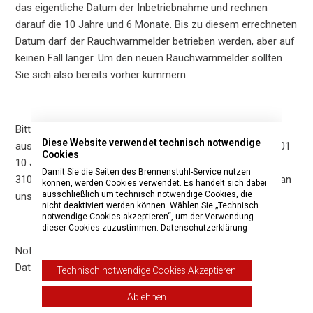
das eigentliche Datum der Inbetriebnahme und rechnen
darauf die 10 Jahre und 6 Monate. Bis zu diesem errechneten
Datum darf der Rauchwarnmelder betrieben werden, aber auf
keinen Fall länger. Um den neuen Rauchwarnmelder sollten
Sie sich also bereits vorher kümmern.
Bitte beachten: Die verbaute Batterie ist für 10 Jahre
Diese Website verwendet technisch notwendige
ausgelegt. Das heißt, dass Sie den RM L 3100 und RML 3101
Cookies
10 Jahre betreiben können. Sollte Ihr RM L 3100 oder RML
Damit Sie die Seiten des Brennenstuhl-Service nutzen
3101 bereits vorher den Dienst quittieren, können Sie sich an
können, werden Cookies verwendet. Es handelt sich dabei
ausschließlich um technisch notwendige Cookies, die
uns als Hersteller wenden und bekommen diesen ersetzt.
nicht deaktiviert werden können. Wählen Sie „Technisch
notwendige Cookies akzeptieren“, um der Verwendung
dieser Cookies zuzustimmen.
Datenschutzerklärung
Notieren Sie also mit einem Permanentmarker folgende
Daten auf dem Rauchwarnmelder:
Technisch notwendige Cookies Akzeptieren
Ablehnen